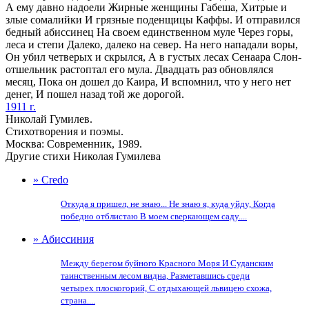
А ему давно надоели Жирные женщины Габеша, Хитрые и
злые сомалийки И грязные поденщицы Каффы. И отправился
бедный абиссинец На своем единственном муле Через горы,
леса и степи Далеко, далеко на север. На него нападали воры,
Он убил четверых и скрылся, А в густых лесах Сенаара Слон-
отшельник растоптал его мула. Двадцать раз обновлялся
месяц, Пока он дошел до Каира, И вспомнил, что у него нет
денег, И пошел назад той же дорогой.
1911 г.
Николай Гумилев.
Стихотворения и поэмы.
Москва: Современник, 1989.
Другие стихи Николая Гумилева
» Credo
Откуда я пришел, не знаю... Не знаю я, куда уйду, Когда
победно отблистаю В моем сверкающем саду....
» Абиссиния
Между берегом буйного Красного Моря И Суданским
таинственным лесом видна, Разметавшись среди
четырех плоскогорий, С отдыхающей львицею схожа,
страна....