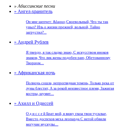
» Абиссинские песни
» Ангел-хранитель
Он мне шепчет: &laquo;Своевольный, Что ты так
уныл? Иль о жизни прежней, вольной, Тайно
загрустил?...
» Андрей Рублев
Я твердо, я так сладко знаю, С искусством иноков
знаком, Что лик жены подобен раю, Обетованному
Творцом....
» Африканская ночь
Полночь сошла, непроглядная темень, Только река от
луны блестит, А за рекой неизвестное племя, Зажигая
костры, шумит....
» Ахилл и Одиссей
О д и с с е й Брат мой, я вижу глаза твои тусклые,
Вместо доспехов меха леопарда С негой обвили
могучие мускулы....