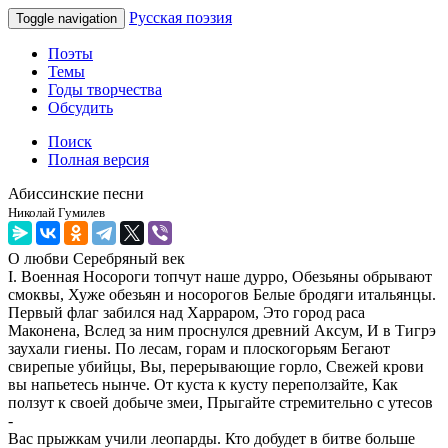
Русская поэзия
Toggle navigation
Поэты
Темы
Годы творчества
Обсудить
Поиск
Полная версия
Абиссинские песни
Николай Гумилев
О любви
Серебряный век
I. Военная Носороги топчут наше дурро, Обезьяны обрывают
смоквы, Хуже обезьян и носорогов Белые бродяги итальянцы.
Первый флаг забился над Харраром, Это город раса
Маконена, Вслед за ним проснулся древний Аксум, И в Тигрэ
заухали гиены. По лесам, горам и плоскогорьям Бегают
свирепые убийцы, Вы, перерывающие горло, Свежей крови
вы напьетесь нынче. От куста к кусту переползайте, Как
ползут к своей добыче змеи, Прыгайте стремительно с утесов
-
Вас прыжкам учили леопарды. Кто добудет в битве больше