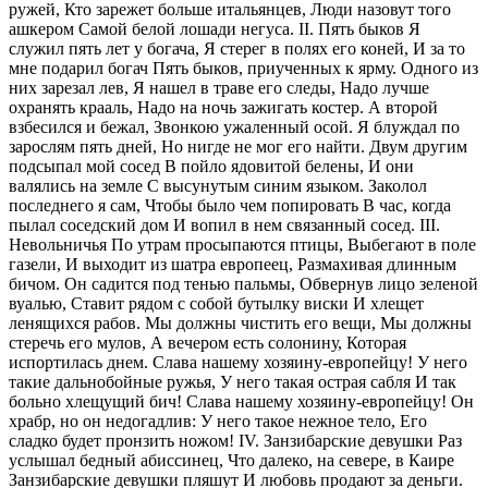
ружей, Кто зарежет больше итальянцев, Люди назовут того
ашкером Самой белой лошади негуса.
II. Пять быков Я
служил пять лет у богача, Я стерег в полях его коней, И за то
мне подарил богач Пять быков, приученных к ярму. Одного из
них зарезал лев, Я нашел в траве его следы, Надо лучше
охранять крааль, Надо на ночь зажигать костер. А второй
взбесился и бежал, Звонкою ужаленный осой. Я блуждал по
зарослям пять дней, Но нигде не мог его найти. Двум другим
подсыпал мой сосед В пойло ядовитой белены, И они
валялись на земле С высунутым синим языком. Заколол
последнего я сам, Чтобы было чем попировать В час, когда
пылал соседский дом И вопил в нем связанный сосед.
III.
Невольничья По утрам просыпаются птицы, Выбегают в поле
газели, И выходит из шатра европеец, Размахивая длинным
бичом. Он садится под тенью пальмы, Обвернув лицо зеленой
вуалью, Ставит рядом с собой бутылку виски И хлещет
ленящихся рабов. Мы должны чистить его вещи, Мы должны
стеречь его мулов, А вечером есть солонину, Которая
испортилась днем. Слава нашему хозяину-европейцу! У него
такие дальнобойные ружья, У него такая острая сабля И так
больно хлещущий бич! Слава нашему хозяину-европейцу! Он
храбр, но он недогадлив: У него такое нежное тело, Его
сладко будет пронзить ножом!
IV. Занзибарские девушки Раз
услышал бедный абиссинец, Что далеко, на севере, в Каире
Занзибарские девушки пляшут И любовь продают за деньги.