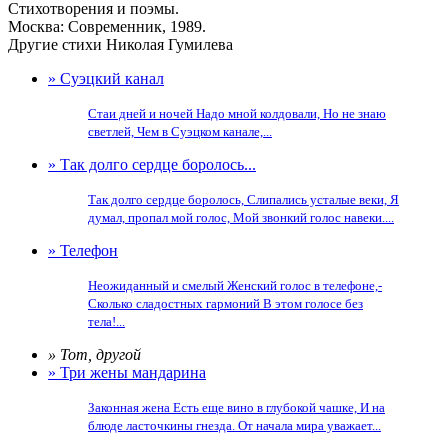
Стихотворения и поэмы.
Москва: Современник, 1989.
Другие стихи Николая Гумилева
» Суэцкий канал
Стаи дней и ночей Надо мной колдовали, Но не знаю
светлей, Чем в Суэцком канале,...
» Так долго сердце боролось...
Так долго сердце боролось, Слипались усталые веки, Я
думал, пропал мой голос, Мой звонкий голос навеки....
» Телефон
Неожиданный и смелый Женский голос в телефоне,-
Сколько сладостных гармоний В этом голосе без
тела!...
» Тот, другой
» Три жены мандарина
Законная жена Есть еще вино в глубокой чашке, И на
блюде ласточкины гнезда. От начала мира уважает...