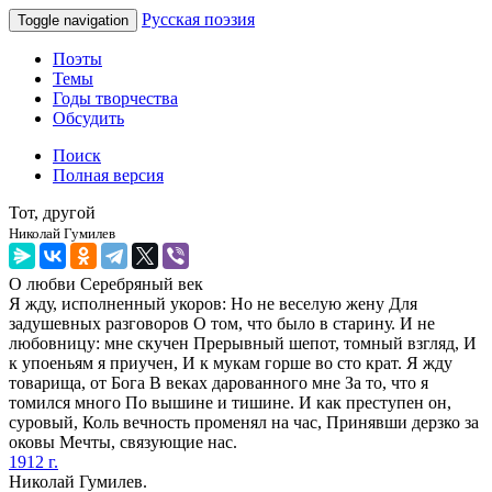
Русская поэзия
Toggle navigation
Поэты
Темы
Годы творчества
Обсудить
Поиск
Полная версия
Тот, другой
Николай Гумилев
О любви
Серебряный век
Я жду, исполненный укоров: Но не веселую жену Для
задушевных разговоров О том, что было в старину. И не
любовницу: мне скучен Прерывный шепот, томный взгляд, И
к упоеньям я приучен, И к мукам горше во сто крат. Я жду
товарища, от Бога В веках дарованного мне За то, что я
томился много По вышине и тишине. И как преступен он,
суровый, Коль вечность променял на час, Принявши дерзко за
оковы Мечты, связующие нас.
1912 г.
Николай Гумилев.