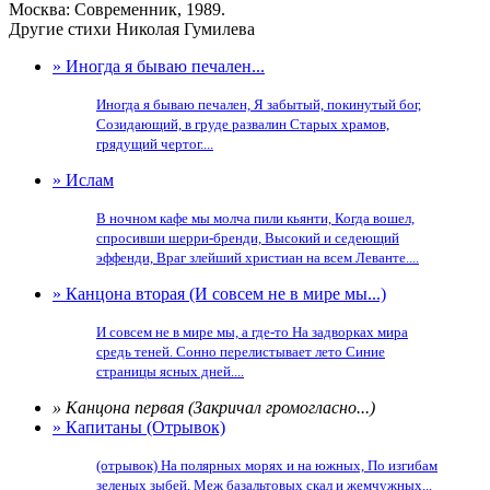
Москва: Современник, 1989.
Другие стихи Николая Гумилева
» Иногда я бываю печален...
Иногда я бываю печален, Я забытый, покинутый бог,
Созидающий, в груде развалин Старых храмов,
грядущий чертог....
» Ислам
В ночном кафе мы молча пили кьянти, Когда вошел,
спросивши шерри-бренди, Высокий и седеющий
эффенди, Враг злейший христиан на всем Леванте....
» Канцона вторая (И совсем не в мире мы...)
И совсем не в мире мы, а где-то На задворках мира
средь теней. Сонно перелистывает лето Синие
страницы ясных дней....
» Канцона первая (Закричал громогласно...)
» Капитаны (Отрывок)
(отрывок) На полярных морях и на южных, По изгибам
зеленых зыбей, Меж базальтовых скал и жемчужных...