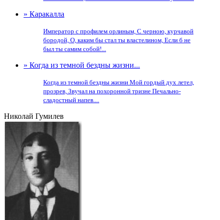
» Каракалла
Император с профилем орлиным, С черною, курчавой
бородой, О, каким бы стал ты властелином, Если б не
был ты самим собой!...
» Когда из темной бездны жизни...
Когда из темной бездны жизни Мой гордый дух летел,
прозрев, Звучал на похоронной тризне Печально-
сладостный напев....
Николай Гумилев