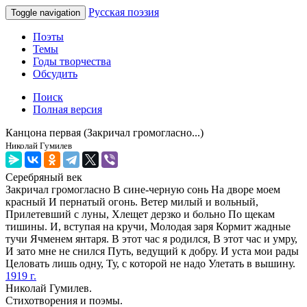
Русская поэзия
Toggle navigation
Поэты
Темы
Годы творчества
Обсудить
Поиск
Полная версия
Канцона первая (Закричал громогласно...)
Николай Гумилев
Серебряный век
Закричал громогласно В сине-черную сонь На дворе моем
красный И пернатый огонь. Ветер милый и вольный,
Прилетевший с луны, Хлещет дерзко и больно По щекам
тишины. И, вступая на кручи, Молодая заря Кормит жадные
тучи Ячменем янтаря. В этот час я родился, В этот час и умру,
И зато мне не снился Путь, ведущий к добру. И уста мои рады
Целовать лишь одну, Ту, с которой не надо Улетать в вышину.
1919 г.
Николай Гумилев.
Стихотворения и поэмы.