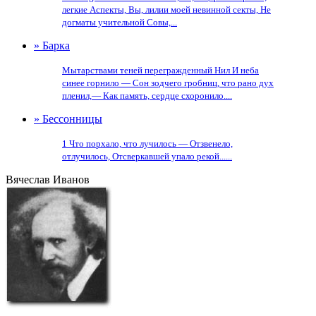
легкие Аспекты, Вы, лилии моей невинной секты, Не
догматы учительной Совы,...
» Барка
Мытарствами теней перегражденный Нил И неба
синее горнило — Сон зодчего гробниц, что рано дух
пленил,— Как память, сердце схоронило....
» Бессонницы
1 Что порхало, что лучилось — Отзвенело,
отлучилось, Отсверкавшей упало рекой......
Вячеслав Иванов