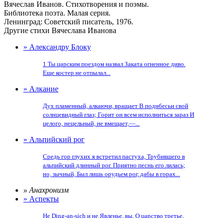
Вячеслав Иванов. Стихотворения и поэмы.
Библиотека поэта. Малая серия.
Ленинград: Советский писатель, 1976.
Другие стихи Вячеслава Иванова
» Александру Блоку
1 Ты царским поездом назвал Заката огненное диво.
Еще костер не отпылал...
» Алкание
Дух пламенный, алкаючи, вращает В поднбесьи свой
солнцевидный глаз; Горит он всем исполниться зараз И
целого, нецельный, не вмещает,—...
» Альпийский рог
Средь гор глухих я встретил пастуха, Трубившего в
альпийский длинный рог. Приятно песнь его лилась;
но, зычный, Был лишь орудьем рог, дабы в горах...
» Анахронизм
» Аспекты
Не Ding-an-sich и не Явленье, вы, О царство третье,