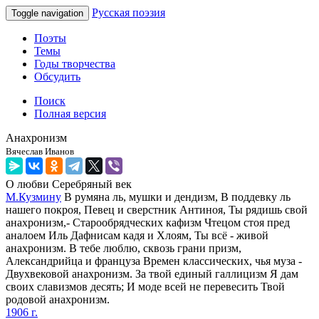
Русская поэзия
Toggle navigation
Поэты
Темы
Годы творчества
Обсудить
Поиск
Полная версия
Анахронизм
Вячеслав Иванов
О любви
Серебряный век
М.Кузмину
В румяна ль, мушки и дендизм, В поддевку ль
нашего покроя, Певец и сверстник Антиноя, Ты рядишь свой
анахронизм,- Старообрядческих кафизм Чтецом стоя пред
аналоем Иль Дафнисам кадя и Хлоям, Ты всё - живой
анахронизм. В тебе люблю, сквозь грани призм,
Александрийца и француза Времен классических, чья муза -
Двухвековой анахронизм. За твой единый галлицизм Я дам
своих славизмов десять; И моде всей не перевесить Твой
родовой анахронизм.
1906 г.