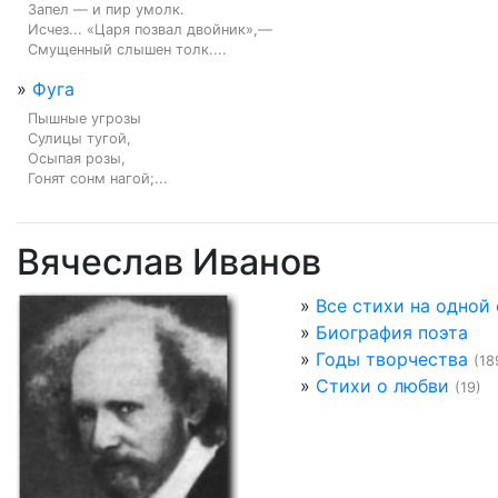
Запел — и пир умолк.

Исчез... «Царя позвал двойник»,—

Смущенный слышен толк....
»
Фуга
Пышные угрозы

Сулицы тугой,

Осыпая розы,

Гонят сонм нагой;...
Вячеслав Иванов
»
Все стихи на одной
»
Биография поэта
»
Годы творчества
(18
»
Стихи о любви
(19)