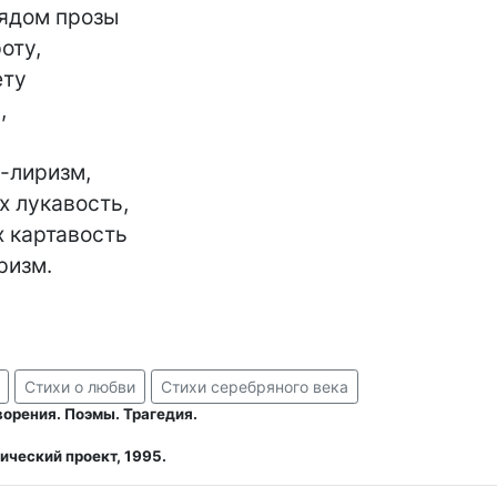
ядом прозы

ту,

ту



-лиризм,

 лукавость,

 картавость

изм.

Стихи о любви
Стихи серебряного века
орения. Поэмы. Трагедия.
ический проект, 1995.