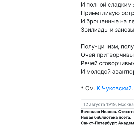
И полной сладким 
Приметливую остро
И брошенные на ле
Зоилиады и занозы,
Полу-цинизм, полу
Очей притворчивых
Речей сговорчивых
И молодой авантюр
* См. 
К.Чуковский
.
12 августа 1919, Москва
Вячеслав Иванов. Стихотв
Новая библиотека поэта.
Санкт-Петербург: Академ