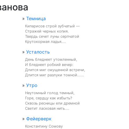
ванова
»
Темница
Кипарисов строй зубчатый —

Стражей черных копия.

Твердь сечет луны серпчатой

Крутокормая ладья....
»
Усталость
День бледнеет утомленный,

И бледнеет робкий вечер:

Длится миг смущенной встречи,

Длится миг разлуки томной......
»
Утро
Неутомный голод темный,

Горе, сердцу как избыть?

Сквозь ресницы ели дремной

Светит ласковая нить....
»
Фейерверк
Константину Сомову
