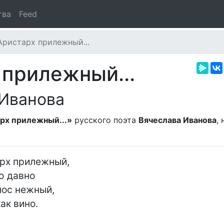
тва
Feed
Аристарх прилежный...
 прилежный...
 Иванова
рх прилежный...»
русского поэта
Вячеслава Иванова
,
рх прилежный,

 давно

лос нежный,

ак вино.
