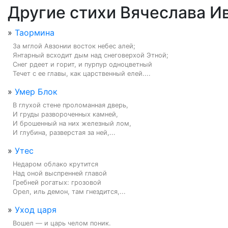
Другие стихи Вячеслава И
»
Таормина
За мглой Авзонии восток небес алей;

Янтарный всходит дым над снеговерхой Этной;

Снег рдеет и горит, и пурпур одноцветный

Течет с ее главы, как царственный елей....
»
Умер Блок
В глухой стене проломанная дверь,

И груды развороченных камней,

И брошенный на них железный лом,

И глубина, разверстая за ней,...
»
Утес
Недаром облако крутится

Над оной выспренней главой

Гребней рогатых: грозовой

Орел, иль демон, там гнездится,...
»
Уход царя
Вошел — и царь челом поник.
