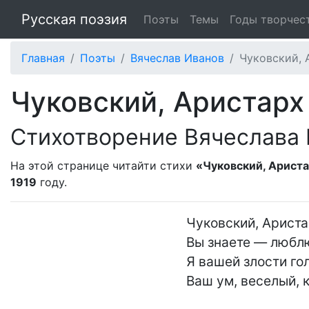
Русская поэзия
Поэты
Темы
Годы творчес
Главная
Поэты
Вячеслав Иванов
Чуковский, 
Чуковский, Аристарх
Стихотворение Вячеслава
На этой странице читайти стихи
«Чуковский, Ариста
1919
году.
Чуковский, Ариста
Вы знаете — люблю
Я вашей злости го
Ваш ум, веселый, к