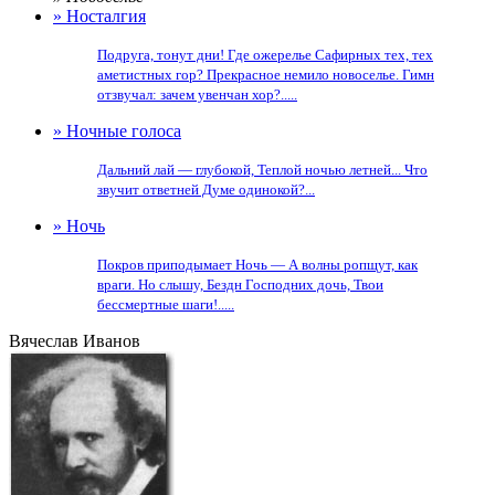
» Носталгия
Подруга, тонут дни! Где ожерелье Сафирных тех, тех
аметистных гор? Прекрасное немило новоселье. Гимн
отзвучал: зачем увенчан хор?.....
» Ночные голоса
Дальний лай — глубокой, Теплой ночью летней... Что
звучит ответней Думе одинокой?...
» Ночь
Покров приподымает Ночь — А волны ропщут, как
враги. Но слышу, Бездн Господних дочь, Твои
бессмертные шаги!.....
Вячеслав Иванов