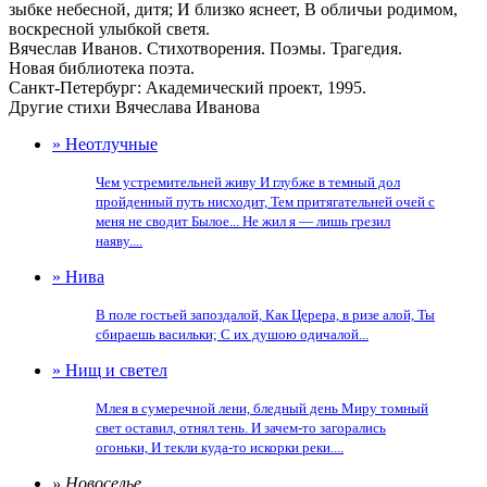
зыбке небесной, дитя; И близко яснеет, В обличьи родимом,
воскресной улыбкой светя.
Вячеслав Иванов. Стихотворения. Поэмы. Трагедия.
Новая библиотека поэта.
Санкт-Петербург: Академический проект, 1995.
Другие стихи Вячеслава Иванова
» Неотлучные
Чем устремительней живу И глубже в темный дол
пройденный путь нисходит, Тем притягательней очей с
меня не сводит Былое... Не жил я — лишь грезил
наяву....
» Нива
В поле гостьей запоздалой, Как Церера, в ризе алой, Ты
сбираешь васильки; С их душою одичалой...
» Нищ и светел
Млея в сумеречной лени, бледный день Миру томный
свет оставил, отнял тень. И зачем-то загорались
огоньки, И текли куда-то искорки реки....
» Новоселье