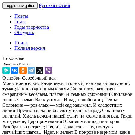
Русская поэзия
Toggle navigation
Поэты
Темы
Годы творчества
Обсудить
Поиск
Полная версия
Новоселье
Вячеслав Иванов
О любви
Серебряный век
Моим новосельем Раздвинулся горный, над влагой лазурной,
туман; И к праздничным кельям Склонился, разнежен
смарагдным весельем, платан. И темных смоковниц Обильное
лоно зачатьями Вакх утомил; И ладан любовниц Певца
Соломона — роз алых — мой сад задымил. И сладостных
лилий Пречистые чаши белеют у тесных оград; Сок новых
вигилий, Хмель вечери нашей сулит на холме виноград. Гряди
ж издалече, Царица желаний! Святая жилица, твой кров
Разобран ко встрече; Гряди!.. Издалече — чу, поступь
легчайших шагов... Идет, и лелеет В покрове незримом, как в