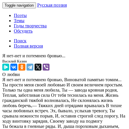
Русская поэзия
Toggle navigation
Поэты
Темы
Годы творчества
Обсудить
Поиск
Полная версия
Я нет-нет и потемнею бровью...
Василий Казин
О любви
Я нет-нет и потемнею бровью, Виноватой памятью томим...
Ты прости меня своей любовью И своим величием простым.
Только ты одна меня любила, Ты — завода кровная родня,
Теплая, заботливая сила От тебя теснилась на меня. Жизнь
гражданской тяжбой волновалась, Не склонялась жизнь
любовь беречь,— Тяжких дней отрядами врывалась В тихие
часы любовных встреч. Эх, бывало, услыхав тревогу, Ты
срывала нежности порыв, И, оставив строгий след порогу, На
ходу винтовку зарядив, Своему заводу на подмогу
Ты бежала в гневные ряды. И, дыша пороховым дыханьем,