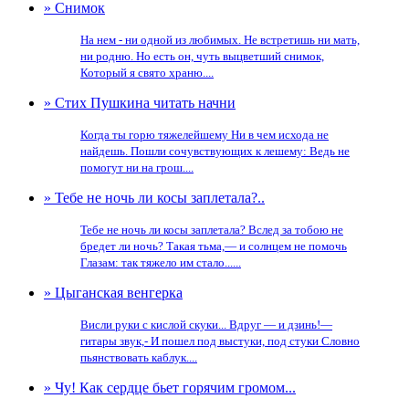
» Снимок
На нем - ни одной из любимых. Не встретишь ни мать,
ни родню. Но есть он, чуть выцветший снимок,
Который я свято храню....
» Стих Пушкина читать начни
Когда ты горю тяжелейшему Ни в чем исхода не
найдешь. Пошли сочувствующих к лешему: Ведь не
помогут ни на грош....
» Тебе не ночь ли косы заплетала?..
Тебе не ночь ли косы заплетала? Вслед за тобою не
бредет ли ночь? Такая тьма,— и солнцем не помочь
Глазам: так тяжело им стало......
» Цыганская венгерка
Висли руки с кислой скуки... Вдруг — и дзинь!—
гитары звук,- И пошел под выстуки, под стуки Словно
пьянствовать каблук....
» Чу! Как сердце бьет горячим громом...