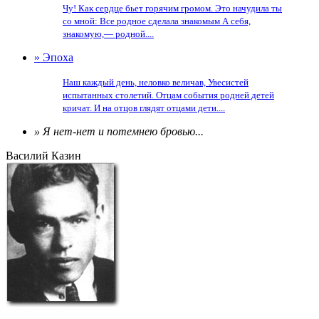
Чу! Как сердце бьет горячим громом. Это начудила ты
со мной: Все родное сделала знакомым А себя,
знакомую,— родной....
» Эпоха
Наш каждый день, неловко величав, Увесистей
испытанных столетий. Отцам события родней детей
кричат. И на отцов глядят отцами дети....
» Я нет-нет и потемнею бровью...
Василий Казин