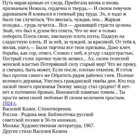
Путь марая кровью от следа, Прибегала вновь и вновь
признаньем Нежила, сердечна и тверда,— И своим певучим
дарованьем Я вливался в гневный ряд труда. Эх, и надо ж
было так случиться, Что явилась, чуждая, она... Жаркая
походка... грудь лучится... Вся — дразнящей страсти целина.
Знай, что был я духом без ответа, Что не мог я только
побороть Плоть свою, хмельную плоть поэта, Падкую на
сладостную плоть. И за ней, за чуждой, за красивой, От тебя я,
милая, ушел,— Были тщетны все твои призывы, Даже клич
борьбы, как сор, отмел, Словно с ней, в угоду сладострастью,
Пестрый голос прочих чувств затмил... Ах, силен телесной
женской властью Потерявший силу старый мир! Что же проку,
и смешно, быть может, Если после, плотью откипев, Я готов
был против самого же Обратить рядов рабочих гнев. Полные
великого дерзанья, Улеглись гражданской тяжбы дни. Кто под
лаской твоего признанья Твоему заводу стал сродни? Я нет-
нет и потемнею бровью, Виноватой памятью томим... Ты
прости меня своей любовью И своим величием простым.
1924 г.
Василий Казин. Стихотворения.
Россия - Родина моя. Библиотечка русской
советской поэзии в 50-ти книжках.
Москва: Художественная литература, 1967.
Другие стихи Василия Казина