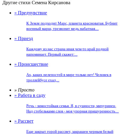
Другие стихи Семена Кирсанова
» Предчувствие
К Земле подходит Марс, планета красноватая. Бубнит
военный марш, трезвонит медь набатная....
» Приезд
Каждому из нас страна иная чем-то край родной
напоминает. Первый скажет:...
» Происшествие
Ах, каких нелепостей в мире только нет! Человек в
троллейбусе ехал,...
» Просто
» Работа в саду
Речь - зимостойкая семья. Я, в сущности, мичуринец.
Над стебельками слов - моя упорная прищуренность....
» Рассвет
Еще закрыт горой рассвет, закрашен черным белый