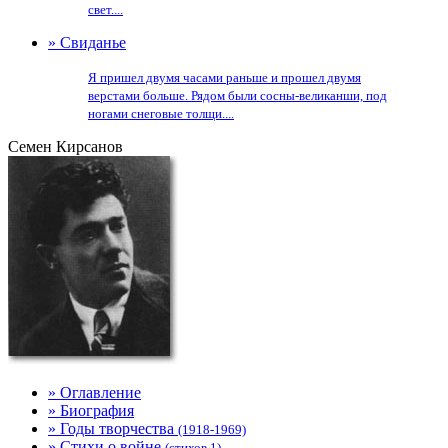
свет....
» Свиданье
Я пришел двумя часами раньше и прошел двумя
верстами больше. Рядом были сосны-великанши, под
ногами снеговые толщи....
Семен Кирсанов
» Оглавление
» Биография
» Годы творчества
(1918-1969)
» Стихи о войне
(стихов 1)