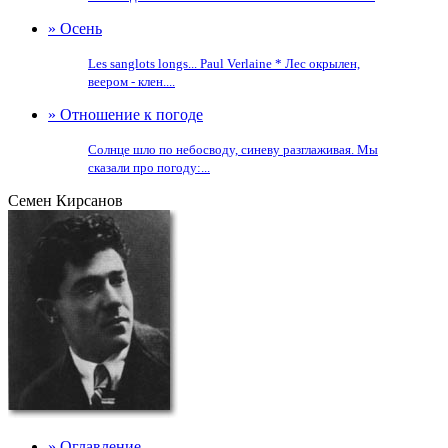
» Осень
Les sanglots longs... Раul Verlaine * Лес окрылен,
веером - клен....
» Отношение к погоде
Солнце шло по небосводу, синеву разглаживая. Мы
сказали про погоду:...
Семен Кирсанов
» Оглавление