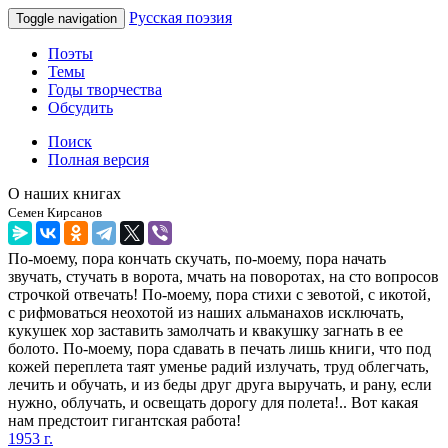
Русская поэзия
Toggle navigation
Поэты
Темы
Годы творчества
Обсудить
Поиск
Полная версия
О наших книгах
Семен Кирсанов
По-моему, пора кончать скучать, по-моему, пора начать
звучать, стучать в ворота, мчать на поворотах, на сто вопросов
строчкой отвечать! По-моему, пора стихи с зевотой, с икотой,
с рифмоваться неохотой из наших альманахов исключать,
кукушек хор заставить замолчать и квакушку загнать в ее
болото. По-моему, пора сдавать в печать лишь книги, что под
кожей переплета таят уменье радий излучать, труд облегчать,
лечить и обучать, и из беды друг друга выручать, и рану, если
нужно, облучать, и освещать дорогу для полета!.. Вот какая
нам предстоит гигантская работа!
1953 г.