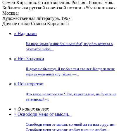
Семен Кирсанов. Стихотворения. Россия - Родина моя.
Библиотечка русской советской поэзии в 50-ти книжках.
Москва:
Художественная литература, 1967.
Другие стихи Семена Кирсанова
» Над нами
На паре крыл (и мне бы! и мне бы!) корабль отплыл в
открытое небо....
» Нет Золушки
Я дома не был год. Я не был там сто лет. Когда ж меня
вернул железный круг колес —...
» Новаторство
Что такое новаторство? Это, кажется мне, на бумаге на
ватманской -...
» О наших книгах
» Освободи меня от мысли...
Освободи меня от мысли: со мной ли ты или с другим.
Освободи меня от мысли: любим я или не любим....