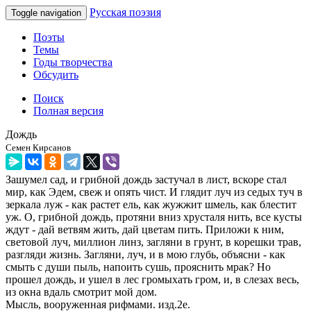
Русская поэзия
Toggle navigation
Поэты
Темы
Годы творчества
Обсудить
Поиск
Полная версия
Дождь
Семен Кирсанов
Зашумел сад, и грибной дождь застучал в лист, вскоре стал
мир, как Эдем, свеж и опять чист. И глядит луч из седых туч в
зеркала луж - как растет ель, как жужжит шмель, как блестит
уж. О, грибной дождь, протяни вниз хрусталя нить, все кусты
ждут - дай ветвям жить, дай цветам пить. Приложи к ним,
световой луч, миллион линз, загляни в грунт, в корешки трав,
разгляди жизнь. Загляни, луч, и в мою глубь, объясни - как
смыть с души пыль, напоить сушь, прояснить мрак? Но
прошел дождь, и ушел в лес громыхать гром, и, в слезах весь,
из окна вдаль смотрит мой дом.
Мысль, вооруженная рифмами. изд.2е.