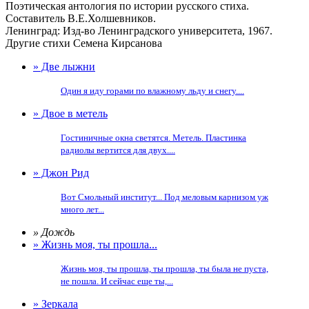
Поэтическая антология по истории русского стиха.
Составитель В.Е.Холшевников.
Ленинград: Изд-во Ленинградского университета, 1967.
Другие стихи Семена Кирсанова
» Две лыжни
Один я иду горами по влажному льду и снегу....
» Двое в метель
Гостиничные окна светятся. Метель. Пластинка
радиолы вертится для двух....
» Джон Рид
Вот Смольный институт... Под меловым карнизом уж
много лет...
» Дождь
» Жизнь моя, ты прошла...
Жизнь моя, ты прошла, ты прошла, ты была не пуста,
не пошла. И сейчас еще ты,...
» Зеркала