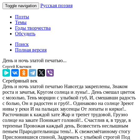
Русская поэзия
Toggle navigation
Поэты
Темы
Годы творчества
Обсудить
Поиск
Полная версия
День и ночь златой печатью...
Сергей Клычков
Серебряный век
День и ночь златой печатью Навсегда закреплены, Знаком
роста и зачатья, Кругом солнца и луны!.. День смешал цветок
с мозолью, Тень морщин с улыбкой губ, И, смешавши радость
с болью, Он и радостен и груб!.. Одинаково на солнце Зреют
нивы у реки И на пальцах заусенцы От лопаты и кирки!..
Расточивши к каждой хате Жар и трепет трудовой, Грузно
солнце на закате Поникает головой!.. Счастлив я, в труде, в
терпеньи Провожая каждый день, Возвестить неслышным
пеньем Прародительницы тень!.. К свежесмётанному стогу
Прислонившися спиной, Задремать с улыбкой строгой Под