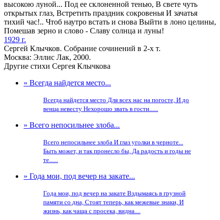
высокою луной... Под ее склоненной тенью, В свете чуть
открытых глаз, Встретить праздник сокровенья И зачатья
тихий час!.. Чтоб наутро встать и снова Выйти в лоно целины,
Помешав зерно и слово - Славу солнца и луны!
1929 г.
Сергей Клычков. Собрание сочинений в 2-х т.
Москва: Эллис Лак, 2000.
Другие стихи Сергея Клычкова
» Всегда найдется место...
Всегда найдется место Для всех нас на погосте, И до
венца невесту Нехорошо звать в гости......
» Всего непосильнее злоба...
Всего непосильнее злоба И глаз уголки в черноте...
Быть может, и так пронесло бы, Да радость и годы не
те......
» Года мои, под вечер на закате...
Года мои, под вечер на закате Вздымаясь в грузной
памяти со дна, Стоят теперь, как межевые знаки, И
жизнь, как чаща с просека, видна....