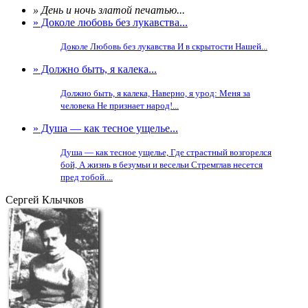
» День и ночь златой печатью...
» Доколе любовь без лукавства...
Доколе Любовь без лукавства И в скрытости Нашей...
» Должно быть, я калека...
Должно быть, я калека, Наверно, я урод: Меня за
человека Не признает народ!...
» Душа — как тесное ущелье...
Душа — как тесное ущелье, Где страстный возгорелся
бой, А жизнь в безумьи и весельи Стремглав несется
пред тобой....
Сергей Клычков