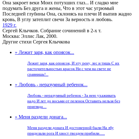
Она закроет веки Моих потухших глаз... И сладко мне
подумать Без друга и жены, Что в этот час угрюмый
Последней глубины Она, склонясь на плечи И выпив жадно
кровь, В углу затеплит свечи За верность и любовь.
1929 г.
Сергей Клычков. Собрание сочинений в 2-х т.
Москва: Эллис Лак, 2000.
Другие стихи Сергея Клычкова
» Лежит заря, как опоясок...
Лежит заря, как опоясок, И эту реку, лес и тишь С их
расточительностью красок Ни с чем на свете не
сравнишь!...
» Любовь - неразумный ребенок...
Любовь - неразумный ребенок - За нею ухаживать
надо И лет до восьми от пеленок Оставить нельзя без
пригляда....
» Меня раздели донага...
Меня раздели донага И достоверной были На лбу
приделали рога И хвост гвоздем прибили......