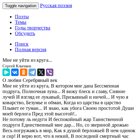
Русская поэзия
Toggle navigation
Поэты
Темы
Годы творчества
Обсудить
Поиск
Полная версия
Мне не уйти из круга...
Сергей Клычков
О любви
Серебряный век
Мне не уйти из круга, В котором мне дана Бессменная
подруга, Полночная луна... Я вижу блеск и славу, Сияние
лучей И взгляд ее лукавый, Призывный и ничей... И чую я
коварство, Безумье и обман, Когда из царства в царство
Плывет ее туман... И знаю, как убога Своею простотой Души
моей берлога Пред этой высотой!..
Не потому ль недуги И беспокойный жар Таинственной
подруги Единственный мне дар... Но, со звериной дрожью
Весь погружаясь в мир, Как я душой берложьей В нем одинок
и сир! И верю вот, что в некий, В последний смертный час