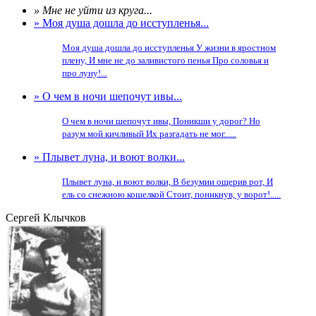
» Мне не уйти из круга...
» Моя душа дошла до исступленья...
Моя душа дошла до исступленья У жизни в яростном
плену, И мне не до заливистого пенья Про соловья и
про луну!...
» О чем в ночи шепочут ивы...
О чем в ночи шепочут ивы, Поникши у дорог? Но
разум мой кичливый Их разгадать не мог......
» Плывет луна, и воют волки...
Плывет луна, и воют волки, В безумии ощерив рот, И
ель со снежною кошелкой Стоит, поникнув, у ворот!.....
Сергей Клычков