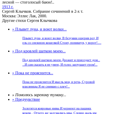
лесной — стоголосый баюн!..
1913 г.
Сергей Клычков. Собрание сочинений в 2-х т.
Москва: Эллис Лак, 2000.
Другие стихи Сергея Клычкова
» Плывет луна, и воют волки...
Плывет луна, и воют волки, В безумии ощерив рот, И
ель со снежною кошелкой Стоит, поникнув, у ворот!.....
» Под кровлей шаткою моею...
Под кровлей шаткою моею Дрожит и приседает дом...
...И сам сказать я не умею, И голос заглушает гром!...
» Пока не прояснится...
Пока не прояснится И мысль моя, и речь, Суровой
власяницы Я не снимаю с плеч!...
» Помолюсь заревому туману...
» Предчувствие
Золотятся ковровые нивы И чернеют на пашнях
комли... Отчего же задумались ивы, Словно жаль им