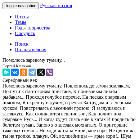
Русская поэзия
Toggle navigation
Поэты
Темы
Годы творчества
Обсудить
Поиск
Полная версия
Помолюсь заревому туману...
Сергей Клычков
Серебряный век
Помолюсь заревому туману, Поклонюсь до земли землякам,
По пути к плотогонам пристану, К понизовым лихим
рыбакам... Проходя голубое поречье, На песках с заревым
пояском, Я окрепну и духом, и речью За трудом и за черным
куском. Повстречаясь с весенней грозою, Я заслушаюсь и
загляжусь, Как скликаются вешние зои, Как почиет под
сумраком Русь... И когда будут спать еще в хатах И бродить по
болотам туман, Запою я о звездах мохнатых, О пригоршне
тяжелых семян... Не ходи ж ты за мной, мое горе, Не цвети ж
ты на тропке, плакун, Ой, волшебницы — ярые зори!.. Шум