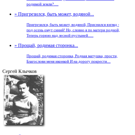
родимой земли?.....
» Пригрезился, быть может, водяной...
Пригрезился, быть может, водяной, Приснился взгляд -
под осень омут синий! Но, словно я по матери родной,
Теперь горюю над лесной пустыней......
» Прощай, родимая сторонка...
Прощай, родимая сторонка, Родная матушка, прости,
Благослови меня иконкой И на дорогу покрести....
Сергей Клычков