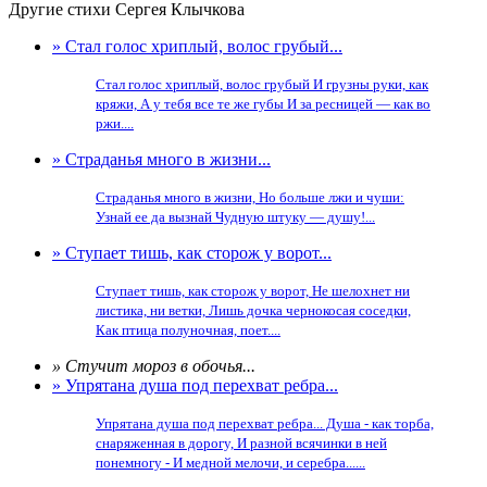
Другие стихи Сергея Клычкова
» Стал голос хриплый, волос грубый...
Стал голос хриплый, волос грубый И грузны руки, как
кряжи, А у тебя все те же губы И за ресницей — как во
ржи....
» Страданья много в жизни...
Страданья много в жизни, Но больше лжи и чуши:
Узнай ее да вызнай Чудную штуку — душу!...
» Ступает тишь, как сторож у ворот...
Ступает тишь, как сторож у ворот, Не шелохнет ни
листика, ни ветки, Лишь дочка чернокосая соседки,
Как птица полуночная, поет....
» Стучит мороз в обочья...
» Упрятана душа под перехват ребра...
Упрятана душа под перехват ребра... Душа - как торба,
снаряженная в дорогу, И разной всячинки в ней
понемногу - И медной мелочи, и серебра......