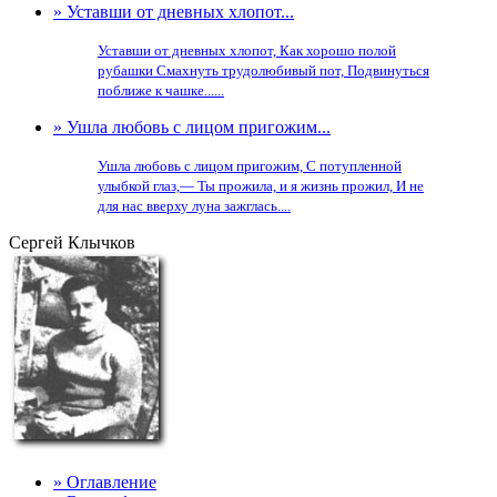
» Уставши от дневных хлопот...
Уставши от дневных хлопот, Как хорошо полой
рубашки Смахнуть трудолюбивый пот, Подвинуться
поближе к чашке......
» Ушла любовь с лицом пригожим...
Ушла любовь с лицом пригожим, С потупленной
улыбкой глаз,— Ты прожила, и я жизнь прожил, И не
для нас вверху луна зажглась....
Сергей Клычков
» Оглавление