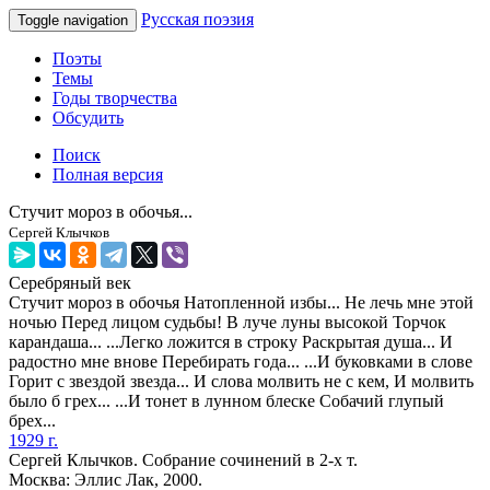
Русская поэзия
Toggle navigation
Поэты
Темы
Годы творчества
Обсудить
Поиск
Полная версия
Стучит мороз в обочья...
Сергей Клычков
Серебряный век
Стучит мороз в обочья Натопленной избы... Не лечь мне этой
ночью Перед лицом судьбы! В луче луны высокой Торчок
карандаша... ...Легко ложится в строку Раскрытая душа... И
радостно мне внове Перебирать года... ...И буковками в слове
Горит с звездой звезда... И слова молвить не с кем, И молвить
было б грех... ...И тонет в лунном блеске Собачий глупый
брех...
1929 г.
Сергей Клычков. Собрание сочинений в 2-х т.
Москва: Эллис Лак, 2000.