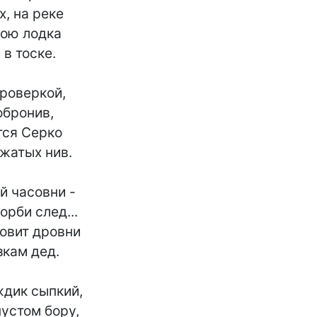
, на реке

ою лодка

в тоске.

роверкой,

обронив,

ся Серко

жатых нив.

й часовни -

рби след...

товит дровни

кам дед.

дик сыпкий,

устом бору,
