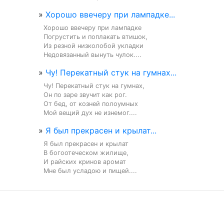
»
Хорошо ввечеру при лампадке...
Хорошо ввечеру при лампадке

Погрустить и поплакать втишок,

Из резной низколобой укладки

Недовязанный вынуть чулок....
»
Чу! Перекатный стук на гумнах...
Чу! Перекатный стук на гумнах,

Он по заре звучит как рог.

От бед, от козней полоумных

Мой вещий дух не изнемог....
»
Я был прекрасен и крылат...
Я был прекрасен и крылат

В богоотеческом жилище,

И райских кринов аромат

Мне был усладою и пищей....