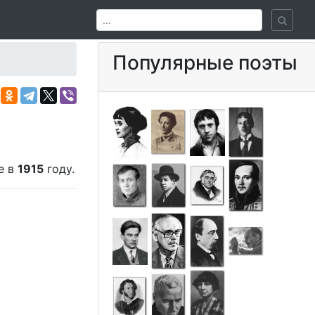
Популярные поэты
е в
1915
году.