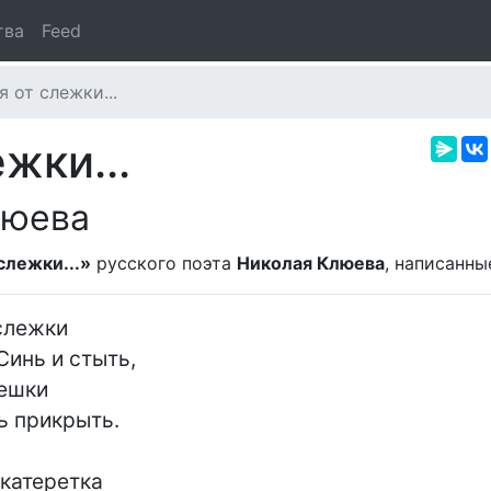
тва
Feed
 от слежки...
жки...
люева
слежки...»
русского поэта
Николая Клюева
, написанны
слежки

Синь и стыть,

ешки

ь прикрыть.

катеретка
