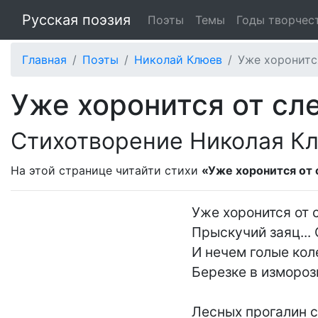
Русская поэзия
Поэты
Темы
Годы творчес
Главная
Поэты
Николай Клюев
Уже хоронится
Уже хоронится от сле
Стихотворение Николая К
На этой странице читайти стихи
«Уже хоронится от 
Уже хоронится от 
Прыскучий заяц... 
И нечем голые кол
Березке в измороз
Лесных прогалин с