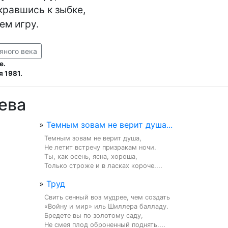
равшись к зыбке,

ем игру.
яного века
е.
 1981.
ева
»
Темным зовам не верит душа...
Темным зовам не верит душа,

Не летит встречу призракам ночи.

Ты, как осень, ясна, хороша,

Только строже и в ласках короче....
»
Труд
Свить сенный воз мудрее, чем создать

«Войну и мир» иль Шиллера балладу.

Бредете вы по золотому саду,

Не смея плод оброненный поднять....