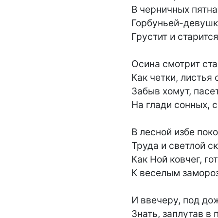
В черничных пятнах
Горбуньей-девушк
Грустит и старится 
Осина смотрит ста
Как четки, листья 
Забыв хомут, пасет
На глади сонных, с
В лесной избе поко
Труда и светлой ско
Как Ной ковчег, го
К веселым замороз
И ввечеру, под дож
Знать, заплутав в п