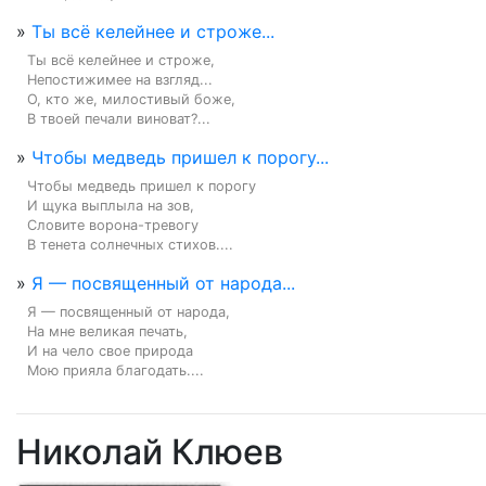
»
Ты всё келейнее и строже...
Ты всё келейнее и строже,

Непостижимее на взгляд...

О, кто же, милостивый боже,

В твоей печали виноват?...
»
Чтобы медведь пришел к порогу...
Чтобы медведь пришел к порогу

И щука выплыла на зов,

Словите ворона-тревогу

В тенета солнечных стихов....
»
Я — посвященный от народа...
Я — посвященный от народа,

На мне великая печать,

И на чело свое природа

Мою прияла благодать....
Николай Клюев