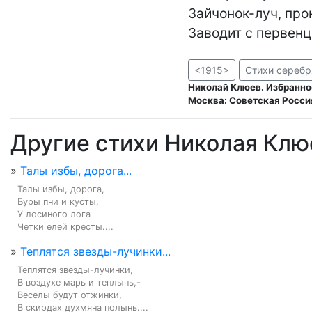
Зайчонок-луч, прок
Заводит с первенц
<1915>
Стихи серебр
Николай Клюев. Избранно
Москва: Советская Россия
Другие стихи Николая Клю
»
Талы избы, дорога...
Талы избы, дорога,

Буры пни и кусты,

У лосиного лога

Четки елей кресты....
»
Теплятся звезды-лучинки...
Теплятся звезды-лучинки,

В воздухе марь и теплынь,-

Веселы будут отжинки,

В скирдах духмяна полынь....