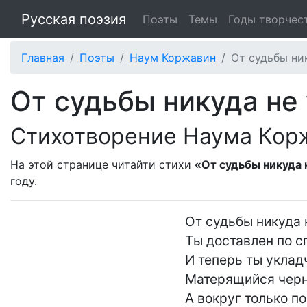
Русская поэзия
Поэты
Темы
Годы творчес
Главная
Поэты
Наум Коржавин
От судьбы ник
От судьбы никуда не у
Стихотворение Наума Кор
На этой странице читайти стихи
«От судьбы никуда н
году.
От судьбы никуда н
Ты доставлен по сп
И теперь ты укладч
Матерящийся черн
А вокруг только по