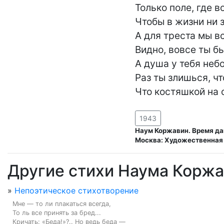
Только поле, где во
Чтобы в жизни ни з
А для треста мы вс
Видно, вовсе ты бы
А душа у тебя небо
Раз ты злишься, чт
Что костяшкой на 
1943
Наум Коржавин. Время дан
Москва: Художественная 
Другие стихи Наума Корж
»
Непоэтическое стихотворение
Мне — то ли плакаться всегда,

То ль все принять за бред...

Кричать: «Беда!»?.. Но ведь беда —
