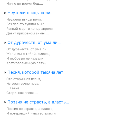
Ничто во время бед....
»
Неужели птицы пели...
Неужели птицы пели,

Без пальто гуляли мы?

Ранний март в конце апреля

Давит призраком зимы....
»
От дурачеств, от ума ли...
От дурачеств, от ума ли

Жили мы с тобой, смеясь,

И любовью не назвали

Кратковременную связь,...
»
Песня, которой тысяча лет
Эта старинная песня,

Которая вечно нова.

Г. Гейне

Старинная песня....
»
Поэзия не страсть, а власть...
Поэзия не страсть, а власть,

И потерявший чувство власти
