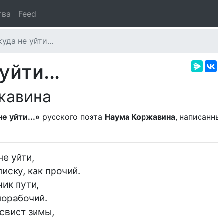
тва
Feed
уда не уйти...
йти...
жавина
е уйти...»
русского поэта
Наума Коржавина
, написанн
е уйти,

иску, как прочий.

ик пути,

орабочий.

свист зимы,
