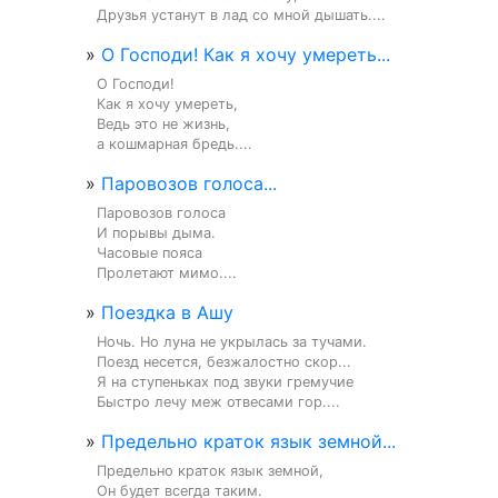
Друзья устанут в лад со мной дышать....
»
О Господи! Как я хочу умереть...
О Господи!

Как я хочу умереть,

Ведь это не жизнь,

а кошмарная бредь....
»
Паровозов голоса...
Паровозов голоса

И порывы дыма.

Часовые пояса

Пролетают мимо....
»
Поездка в Ашу
Ночь. Но луна не укрылась за тучами.

Поезд несется, безжалостно скор...

Я на ступеньках под звуки гремучие

Быстро лечу меж отвесами гор....
»
Предельно краток язык земной...
Предельно краток язык земной,

Он будет всегда таким.
