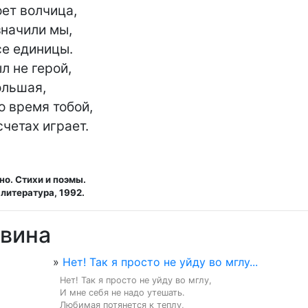
ет волчица,

начили мы,

е единицы.

л не герой,

льшая,

о время тобой,

счетах играет.
о. Стихи и поэмы.
литература, 1992.
авина
»
Нет! Так я просто не уйду во мглу...
Нет! Так я просто не уйду во мглу,

И мне себя не надо утешать.

Любимая потянется к теплу,
