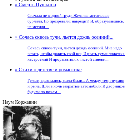
» Смерть Пушкина
Сначала не в одной груди Желанья мстить еще
бурлили, Но прозревали: навредит! И, образумившись,
не мстили....
» Сочась сквозь тучи, льется дождь осенний...
Сочась сквозь тучи, льется дождь осенний. Мне надо
встать, чтобы дожить свой век, И рвать туман тяжелых
настроений И прорываться к чистой синеве....
» Стихи о детстве и романтике
Гуляли, целовались, жили-были... А между тем, гнусавя
и рыча, Шли в ночь закрытые автомобили И дворников
будили по ночам....
Наум Коржавин