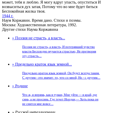
может, тебя и люблю. Я могу вдруг упасть, опуститься И
возвыситься дух затая, Потому что во мне будет биться
Беспокойная жилка твоя.
1944 г.
Наум Коржавин. Время дано. Стихи и поэмы.
Москва: Художественная литература, 1992.
Другие стихи Наума Коржавина
» Поэзия не страсть, а власть...
Поэзия не страсть, а власть, И потерявший чувство
власти Бесплодно мучается страстью, Не претворяя
эту страсть....
» Предельно краток язык земной...
Предельно краток язык земной, Он будет всегда таким.
С другим - это значит: то, что со мной, Но - с другим....
» Родине
Что ж, и впрямь, как в туман, Мне уйти — в край, где
синь, а не просинь. Где течет Иордан,— Хоть пока он
не снится мне вовсе....
» Русской интеллигенции