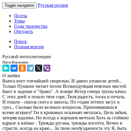
Русская поэзия
Toggle navigation
Поэты
Темы
Годы творчества
Обсудить
Поиск
Полная версия
Русской интеллигенции
Наум Коржавин
О любви
Вьюга воет тончайшей свирелью, И давно уложили детей...
Только Пушкин читает ноэли Вольнодумцам неясных мастей.
Бьют в ладоши и "браво". А вскоре Ветер севера трупы качал.
С этих дней и пошло твое горе, Твоя радость, тоска и печаль.
И пошло - сквозь снега и заносы, По годам летних засух и
гроз... Сколько было великих вопросов, Принимавшихся
всеми всерьез? Ты в кровавых исканьях металась, Цель забыв,
затеряв вдалеке, Но всегда о хорошем мечтала Хоть за стойкою
вдрызг в кабаке - Трижды ругана, трижды воспета. Вечно в
страсти, всегда на краю... За твою необузданность эту Я, быть