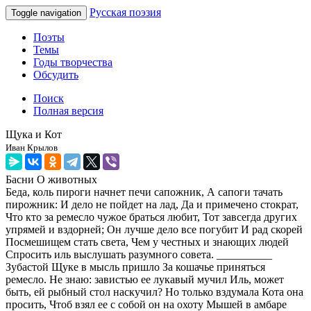
Русская поэзия
Toggle navigation
Поэты
Темы
Годы творчества
Обсудить
Поиск
Полная версия
Щука и Кот
Иван Крылов
Басни
О животных
Беда, коль пироги начнет печи сапожник, А сапоги тачать
пирожник: И дело не пойдет на лад, Да и примечено стократ,
Что кто за ремесло чужое браться любит, Тот завсегда других
упрямей и вздорней; Он лучше дело все погубит И рад скорей
Посмешищем стать света, Чем у честных и знающих людей
Спросить иль выслушать разумного совета. __________
Зубастой Щуке в мысль пришло За кошачье приняться
ремесло. Не знаю: завистью ее лукавый мучил Иль, может
быть, ей рыбный стол наскучил? Но только вздумала Кота она
просить, Чтоб взял ее с собой он на охоту Мышей в амбаре