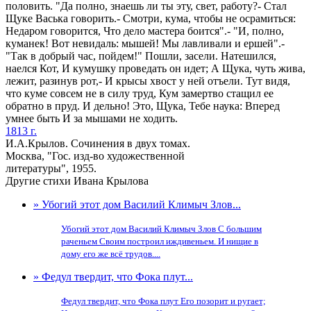
половить. "Да полно, знаешь ли ты эту, свет, работу?- Стал
Щуке Васька говорить.- Смотри, кума, чтобы не осрамиться:
Недаром говорится, Что дело мастера боится".- "И, полно,
куманек! Вот невидаль: мышей! Мы лавливали и ершей".-
"Так в добрый час, пойдем!" Пошли, засели. Натешился,
наелся Кот, И кумушку проведать он идет; А Щука, чуть жива,
лежит, разинув рот,- И крысы хвост у ней отъели. Тут видя,
что куме совсем не в силу труд, Кум замертво стащил ее
обратно в пруд. И дельно! Это, Щука, Тебе наука: Вперед
умнее быть И за мышами не ходить.
1813 г.
И.А.Крылов. Сочинения в двух томах.
Москва, "Гос. изд-во художественной
литературы", 1955.
Другие стихи Ивана Крылова
» Убогий этот дом Василий Климыч Злов...
Убогий этот дом Василий Климыч Злов С большим
раченьем Своим построил иждивеньем. И нищие в
дому его же всё трудов....
» Федул твердит, что Фока плут...
Федул твердит, что Фока плут Его позорит и ругает;