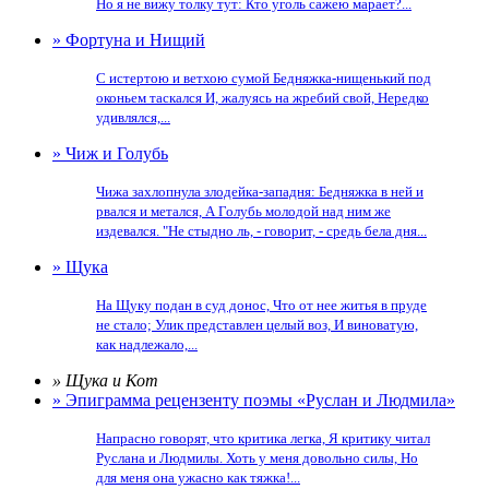
Но я не вижу толку тут: Кто уголь сажею марает?...
» Фортуна и Нищий
С истертою и ветхою сумой Бедняжка-нищенький под
оконьем таскался И, жалуясь на жребий свой, Нередко
удивлялся,...
» Чиж и Голубь
Чижа захлопнула злодейка-западня: Бедняжка в ней и
рвался и метался, А Голубь молодой над ним же
издевался. "Не стыдно ль, - говорит, - средь бела дня...
» Щука
На Щуку подан в суд донос, Что от нее житья в пруде
не стало; Улик представлен целый воз, И виноватую,
как надлежало,...
» Щука и Кот
» Эпиграмма рецензенту поэмы «Руслан и Людмила»
Напрасно говорят, что критика легка, Я критику читал
Руслана и Людмилы. Хоть у меня довольно силы, Но
для меня она ужасно как тяжка!...