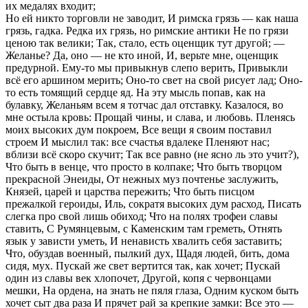
их медалях входит;
Но ей никто торговли не заводит, И римска грязь — как наша
грязь, гадка. Редка их грязь, но римские антики Не по грязи
ценою так велики; Так, стало, есть оценщик тут другой; —
Желанье? Да, оно — не кто иной, И, верьте мне, оценщик
предурной. Ему-то мы привыкнув слепо верить, Привыкли
всё его аршином мерить; Оно-то свет на свой рисует лад; Оно-
то есть томящий сердце яд. На эту мысль попав, как на
булавку, Желаньям всем я тотчас дал отставку. Казалося, во
мне остыла кровь: Прощай чины, и слава, и любовь. Пленясь
моих высоких дум покроем, Все вещи я своим поставил
строем И мыслил так: все счастья вдалеке Пленяют нас;
вблизи всё скоро скучит; Так все равно (не ясно ль это учит?),
Что быть в венце, что просто в колпаке; Что быть творцом
прекрасной Энеиды, От нежных муз почтенье заслужить,
Князей, царей и царства пережить; Что быть писцом
прежалкой героиды, Иль, сократя высоких дум расход, Писать
слегка про свой лишь обиход; Что на полях трофеи славы
ставить, С Румянцевым, с Каменским там греметь, Отнять
язык у зависти уметь, И ненависть хвалить себя заставить;
Что, обуздав военный, пылкий дух, Щадя людей, бить, дома
сидя, мух. Пускай же свет вертится так, как хочет; Пускай
один из славы век хлопочет, Другой, копя с червонцами
мешки, На ордена, на знать не пяля глаза, Одним куском быть
хочет сыт два раза И прячет рай за крепкие замки: Все это —