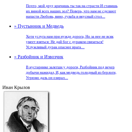
Почто, мой друг, кричишь ты так на страсти И ставишь
их виной всех наших зол? Поверь, что нам не сделают
напасти Любовь, вино, гульба и вкусный стол....
» Пустынник и Медведь
Хотя услуга нам при нужде дорога, Но за нее не всяк
умеет взяться: Не дай бог с дураком связаться!
Услужливый дурак опаснее врага....
» Разбойник и Извозчик
В кустарнике залегши у дороги, Разбойник под вечер
добычи нажидал, И, как медведь голодный из берлоги,
Угрюмо даль он озирал....
Иван Крылов