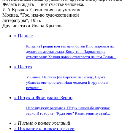
Желать и ждать — вот счастье человека.
И.А.Крылов. Сочинения в двух томах.
Москва, "Гос. изд-во художественной
литературы", 1955.
Другие стихи Ивана Крылова
» Парнас
Когда из Греции вон выгнали богов И по мирянам их
делить поместья стали, Кому-то и Парнас тогда
отмежевали; Хозяин новый стал пасти на нем Ослов....
» Пастух
У Саввы, Пастуха (он барских пас овец), Вдруг
убывать овечки стали. Наш молодец В кручине и
печали:...
» Петух и Жемчужное Зерно
Навозну кучу разрывая, Петух нашел Жемчужное
зерно И говорит: "Куда оно? Какая вещь пустая!...
» Письмо о пользе желаний
» Послание о пользе страстей