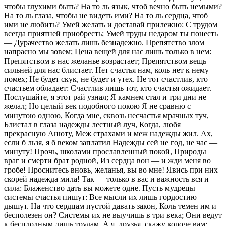
чтобы глухими быть? На то ль язык, чтоб вечно быть немыми?
На то ль глаза, чтобы не видеть ими? На то ль сердца, чтоб
ими не любить? Умей желать и доставай прилежно: С трудом
всегда приятней приобресть; Умей труды недаром ты понесть
— Дурачество желать лишь безнадежно. Препятство злом
напрасно мы зовем; Цена вещей для нас лишь только в нем:
Препятством в нас желанье возрастает; Препятством вещь
сильней для нас блистает. Нет счастья нам, коль нет к нему
помех; Не будет скук, не будет и утех. Не тот счастлив, кто
счастьем обладает: Счастлив лишь тот, кто счастья ожидает.
Послушайте, я этот рай узнал; Я камнем стал и три дни не
желал; Но целый век подобного покою Я не сравню с
минутою одною, Когда мне, сквозь несчастья мрачных туч,
Блистал в глаза надежды лестный луч, Когда, любя
прекрасную Анюту, Меж страхами и меж надежды жил. Ах,
если б льзя, я б веком заплатил Надежды сей не год, не час —
минуту! Прочь, школами прославленный покой, Природы
враг и смерти брат родной, Из сердца вон — и жди меня во
гробе! Проснитесь вновь, желанья, вы во мне! Явись при них
скорей надежда мила! Так — только в вас и важность вся и
сила: Блаженство дать вы можете одне. Пусть мудрецы
системы счастья пишут: Все мысли их лишь гордостию
дышут. На что сердцам пустой давать закон, Коль темен им и
бесполезен он? Системы их не выучишь в три века; Они ведут
к бесплодным лишь трудам. А я, друзья, скажу короче вам: