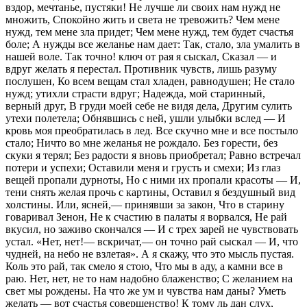
вздор, мечтанье, пустяки! Не лучше ли своих нам нужд не
множить, Спокойно жить и света не тревожить? Чем мене
нужд, тем мене зла придет; Чем мене нужд, тем будет счастья
боле; А нужды все желанье нам дает: Так, стало, зла умалить в
нашей воле. Так точно! ключ от рая я сыскал, Сказал — и
вдруг желать я перестал. Противник чувств, лишь разуму
послушен, Ко всем вещам стал хладен, равнодушен; Не стало
нужд; утихли страсти вдруг; Надежда, мой старинный,
верный друг, В груди моей себе не видя дела, Другим сулить
утехи полетела; Обнявшись с ней, ушли улыбки вслед — И
кровь моя преобратилась в лед. Все скучно мне и все постыло
стало; Ничто во мне желанья не рождало. Без горести, без
скуки я терял; Без радости я вновь приобретал; Равно встречал
потери и успехи; Оставили меня и грусть и смехи; Из глаз
вещей пропали дурноты, Но с ними их пропали красоты — И,
тени снять желая прочь с картины, Оставил я бездушный вид
холстины. Или, ясней,— принявши за закон, Что в старину
говаривал Зенон, Не к счастию в палаты я ворвался, Не рай
вкусил, но заживо скончался — И с трех зарей не чувствовать
устал. «Нет, нет!— вскричат,— он точно рай сыскал — И, что
чудней, на небо не взлетая». А я скажу, что это мысль пустая.
Коль это рай, так смело я стою, Что мы в аду, а камни все в
раю. Нет, нет, не то нам надобно блаженство; С желанием на
свет мы рождены. На что же ум и чувства нам даны? Уметь
желать — вот счастья совершенство! К тому ль дан слух,