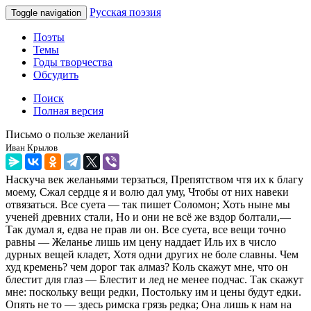
Русская поэзия
Toggle navigation
Поэты
Темы
Годы творчества
Обсудить
Поиск
Полная версия
Письмо о пользе желаний
Иван Крылов
Наскуча век желаньями терзаться, Препятством чтя их к благу
моему, Сжал сердце я и волю дал уму, Чтобы от них навеки
отвязаться. Все суета — так пишет Соломон; Хоть ныне мы
ученей древних стали, Но и они не всё же вздор болтали,—
Так думал я, едва не прав ли он. Все суета, все вещи точно
равны — Желанье лишь им цену наддает Иль их в число
дурных вещей кладет, Хотя одни других не боле славны. Чем
худ кремень? чем дорог так алмаз? Коль скажут мне, что он
блестит для глаз — Блестит и лед не менее подчас. Так скажут
мне: поскольку вещи редки, Постольку им и цены будут едки.
Опять не то — здесь римска грязь редка; Она лишь к нам на