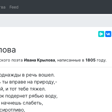
тва
Feed
лова
ского поэта
Ивана Крылова
, написанные в
1805
году.
однажды в речь вошел.

 ты вправе на природу,-

, и тот тебе тяжел.

ок подернет рябью воду,
