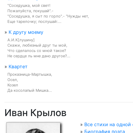
"Соседушка, мой свет!

Пожалуйста, покушай".-

"Соседушка, я сыт по горло".- "Нужды нет,

Еще тарелочку; послушай:...
»
К другу моему
А.И.К[лушину]

Скажи, любезный друг ты мой,

Что сделалось со мной такое?

Не сердце ль мне дано другое?...
»
Квартет
Проказница-Мартышка,

Осел,

Козел

Да косолапый Мишка...
Иван Крылов
»
Все стихи на одной
»
Биография поэта