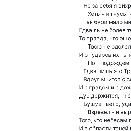
   Не за себя я вихрей опасаюсь:

      Хоть я и гнусь, но не ломаюсь -

   Так бури мало мне вредят;

Едва ль не более те
То правда, что еще
      Твою не одолела крепость,

И от ударов их ты 
      Но - подождем конца!"

   Едва лишь это Трость сказала,

   Вдруг мчится с северных сторон,

И с градом и с до
Дуб держится,- к 
   Бушует ветр, удвоил силы он,

      Взревел - и вырвал с корнем вон

Того, кто небесам 
И в области теней