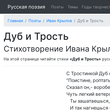
Русская поэзия
Поэты
Темы
Годы творчес
Главная
Поэты
Иван Крылов
Дуб и Трость
Дуб и Трость
Стихотворение Ивана Кры
На этой странице читайти стихи
«Дуб и Трость»
рус
С Тростинкой Дуб 
"Поистине, роптать
Сказал он,- воробей
Чуть легкий ветер
   Ты зашатаешься, начнешь слабеть,

   И так нагнешься сиротливо,
