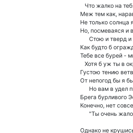
   Что жалко на тебя смотреть.

Меж тем как, нарав
Не только солнца 
Но, посмеваяся и в
      Стою и тверд и прям,

Как будто б ограж
Тебе все бурей - м
   Хотя б уж ты в окружности росла,

Густою тению ветв
От непогод бы я бы
      Но вам в удел природа отвела

Брега бурливого Э
Конечно, нет совсе
      "Ты очень жалостлив,- сказала Трость в

                                     ответ,
Однако не крушись: