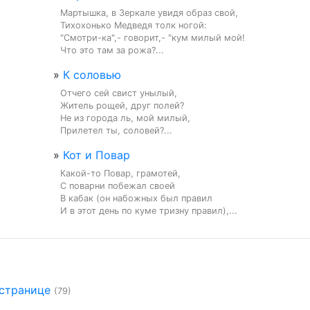
Мартышка, в Зеркале увидя образ свой,

Тихохонько Медведя толк ногой:

"Смотри-ка",- говорит,- "кум милый мой!

Что это там за рожа?...
»
К соловью
Отчего сей свист унылый,

Житель рощей, друг полей?

Не из города ль, мой милый,

Прилетел ты, соловей?...
»
Кот и Повар
Какой-то Повар, грамотей,

С поварни побежал своей

В кабак (он набожных был правил

И в этот день по куме тризну правил),...
 странице
(79)