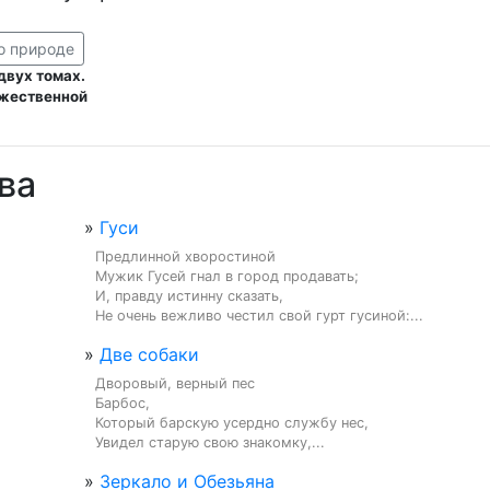
о природе
двух томах.
ожественной
ва
»
Гуси
Предлинной хворостиной

Мужик Гусей гнал в город продавать;

И, правду истинну сказать,

Не очень вежливо честил свой гурт гусиной:...
»
Две собаки
Дворовый, верный пес

Барбос,

Который барскую усердно службу нес,

Увидел старую свою знакомку,...
»
Зеркало и Обезьяна