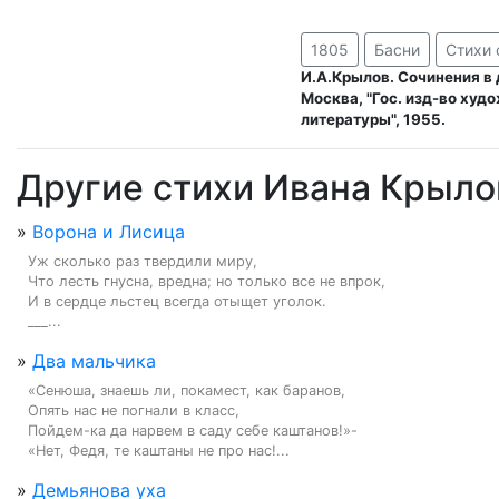
1805
Басни
Стихи 
И.А.Крылов. Сочинения в 
Москва, "Гос. изд-во худ
литературы", 1955.
Другие стихи Ивана Крыло
»
Ворона и Лисица
Уж сколько раз твердили миру,

Что лесть гнусна, вредна; но только все не впрок,

И в сердце льстец всегда отыщет уголок.

___...
»
Два мальчика
«Сенюша, знаешь ли, покамест, как баранов,

Опять нас не погнали в класс,

Пойдем-ка да нарвем в саду себе каштанов!»-

«Нет, Федя, те каштаны не про нас!...
»
Демьянова уха