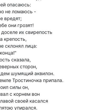
бе они грозят!

 доселе их свирепость

не склонял лица:

ждем шумящий аквилон.

земле Тростиночка припала.

главой своей касался

 пятою упирался.