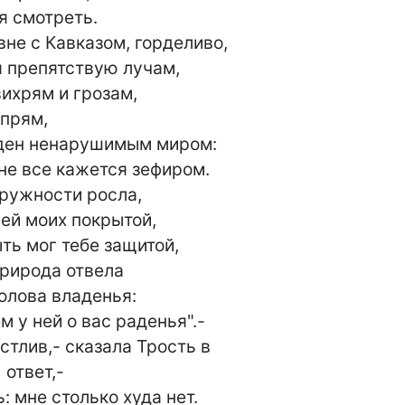
не с Кавказом, горделиво,

я препятствую лучам,

ихрям и грозам,

ден ненарушимым миром:

не все кажется зефиром.

ей моих покрытой,

ть мог тебе защитой,

олова владенья:

м у ней о вас раденья".-

-

 мне столько худа нет.
