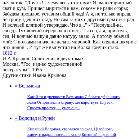
начал так: "Друзья! к чему весь этот шум? Я, ваш старинный
сват и кум, Пришел мириться к вам, совсем не ради ссоры;
Забудем прошлое, уставим общий лад! А я, не только впредь
не трону здешних стад, Но сам за них с другими грызться рад
И волчьей клятвой утверждаю, Что я..." - "Послушай-ка,
сосед,- Тут ловчий перервал в ответ,- Ты сер, а я, приятель,
сед, И волчью вашу я давно натуру знаю; А потому обычай
мой: С волками иначе не делать мировой, Как снявши шкуру с
них долой". И тут же выпустил на Волка гончих стаю.
1812 г.
И.А.Крылов. Сочинения в двух томах.
Москва, "Гос. изд-во художественной
литературы", 1955.
Другие стихи Ивана Крылова
» Вельможа
Какой-то в древности Вельможа С богато убранного
ложа Отправился в страну, где царствует Плутон.
Сказать простее,— умер он;...
» Водопад и Ручей
Кипящий Водопад, свергаяся со скал, Целебному
ключу с надменностью сказал (Который под горой