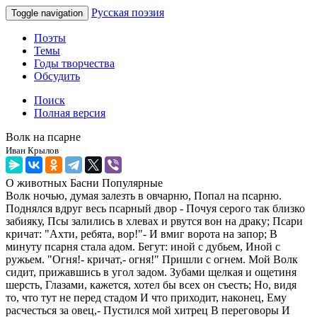
Русская поэзия
Toggle navigation
Поэты
Темы
Годы творчества
Обсудить
Поиск
Полная версия
Волк на псарне
Иван Крылов
О животных
Басни
Популярные
Волк ночью, думая залезть в овчарню, Попал на псарню.
Поднялся вдруг весь псарный двор - Почуя серого так близко
забияку, Псы залились в хлевах и рвутся вон на драку; Псари
кричат: "Ахти, ребята, вор!"- И вмиг ворота на запор; В
минуту псарня стала адом. Бегут: иной с дубьем, Иной с
ружьем. "Огня!- кричат,- огня!" Пришли с огнем. Мой Волк
сидит, прижавшись в угол задом. Зубами щелкая и ощетиня
шерсть, Глазами, кажется, хотел бы всех он съесть; Но, видя
то, что тут не перед стадом И что приходит, наконец, Ему
расчесться за овец,- Пустился мой хитрец В переговоры И