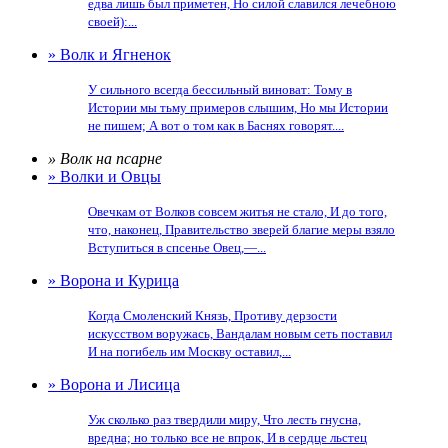
едва лишь был приметен, Но силой славился лечебною
своей):...
» Волк и Ягненок
У сильного всегда бессильный виноват: Тому в
Истории мы тьму примеров слышим, Но мы Истории
не пишем; А вот о том как в Баснях говорят....
» Волк на псарне
» Волки и Овцы
Овечкам от Волков совсем житья не стало, И до того,
что, наконец, Правительство зверей благие меры взяло
Вступиться в спсенье Овец,—...
» Ворона и Курица
Когда Смоленский Князь, Противу дерзости
искусством воружась, Вандалам новым сеть поставил
И на погибель им Москву оставил,...
» Ворона и Лисица
Уж сколько раз твердили миру, Что лесть гнусна,
вредна; но только все не впрок, И в сердце льстец