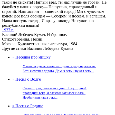
такой не сыскать! Наглый враг, ты нас лучше не трогай, Не
балуйся у наших ворот,— Не пуглив, справедливый и
строгий, Наш хозяин — советский народ! Мы с чудесным
конем Все поля обойдем — Соберем, и посеем, и вспашем.
Наша поступь тверда, И врагу никогда Не гулять по
республикам нашим!
1937 г.
Василий Лебедев-Кумач. Избранное.
Стихотворения. Песни.
Москва: Художественная литература, 1984.
Другие стихи Василия Лебедева-Кумача
» Песенка про мишку
У меня игрушек много — Трудно сразу перечесть:
Есть железная дорога, Домик есть и куклы есть....
» Песня о Волге
Словно тучи, печально и долго Над страной
проходили века, И слезами катилася Волга -
Необъятная наша река....
» Песня о Родине
Широка страна моя родная, Много в ней лесов, полей