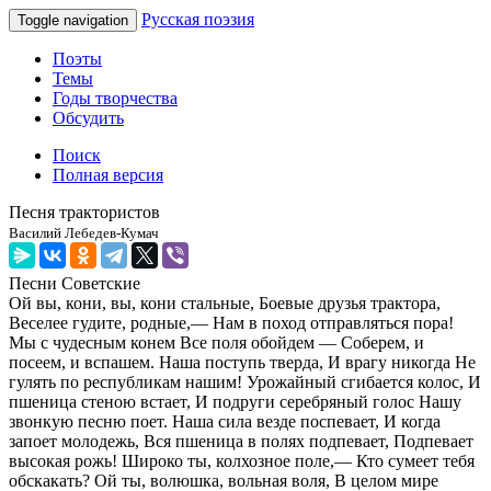
Русская поэзия
Toggle navigation
Поэты
Темы
Годы творчества
Обсудить
Поиск
Полная версия
Песня трактористов
Василий Лебедев-Кумач
Песни
Советские
Ой вы, кони, вы, кони стальные, Боевые друзья трактора,
Веселее гудите, родные,— Нам в поход отправляться пора!
Мы с чудесным конем Все поля обойдем — Соберем, и
посеем, и вспашем. Наша поступь тверда, И врагу никогда Не
гулять по республикам нашим! Урожайный сгибается колос, И
пшеница стеною встает, И подруги серебряный голос Нашу
звонкую песню поет. Наша сила везде поспевает, И когда
запоет молодежь, Вся пшеница в полях подпевает, Подпевает
высокая рожь! Широко ты, колхозное поле,— Кто сумеет тебя
обскакать? Ой ты, волюшка, вольная воля, В целом мире