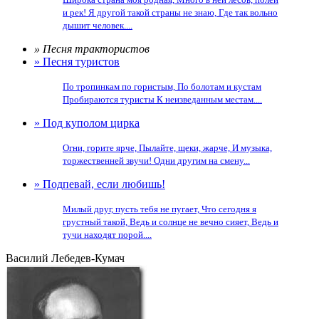
и рек! Я другой такой страны не знаю, Где так вольно
дышит человек....
» Песня трактористов
» Песня туристов
По тропинкам по гористым, По болотам и кустам
Пробираются туристы К неизведанным местам....
» Под куполом цирка
Огни, горите ярче, Пылайте, щеки, жарче, И музыка,
торжественней звучи! Одни другим на смену...
» Подпевай, если любишь!
Милый друг, пусть тебя не пугает, Что сегодня я
грустный такой, Ведь и солнце не вечно сияет, Ведь и
тучи находят порой....
Василий Лебедев-Кумач