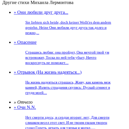
Другие стихи Михаила Лермонтова
» Они любили друг друга...
Sie liebten sich beide, doch keiner Wollt'es dem andern
gestehn. Heine Они любили друг друга так долго и
нежно,...
» Опасение
Страшись любви: она пройдет, Она мечтой твой ум
встревожит, Тоска по ней тебя убьет, Ничто
воскреснуть не поможет....
» Отрывок (На жизнь надеяться...)
На жизнь надеяться страшась, Живу, как камень меж
камней, Излить страдания скупясь: Пускай сгниют в
груди моей....
» Отчего
» Очи N.N.
Нет смерти здесь; и сердце вторит: нет; Для смерти
слишком весел этот свет. И не твоим глазам творец
судил Гореть, играть для тленья и могил......