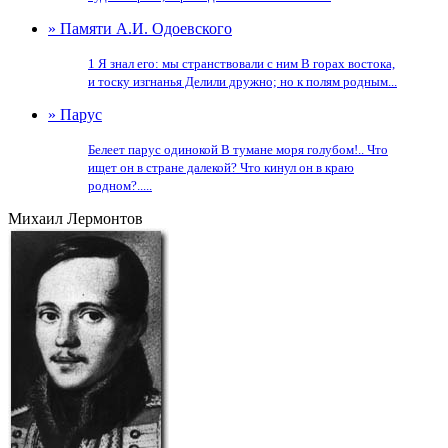
» Памяти А.И. Одоевского
1 Я знал его: мы странствовали с ним В горах востока,
и тоску изгнанья Делили дружно; но к полям родным...
» Парус
Белеет парус одинокой В тумане моря голубом!.. Что
ищет он в стране далекой? Что кинул он в краю
родном?.....
Михаил Лермонтов