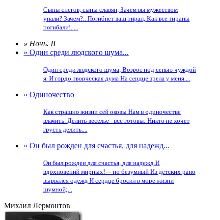
Сыны снегов, сыны славян, Зачем вы мужеством
упали? Зачем?.. Погибнет ваш тиран, Как все тираны
погибали!.....
» Ночь. II
» Один среди людского шума...
Один среди людского шума, Возрос под сенью чуждой
я. И гордо творческая дума На сердце зрела у меня....
» Одиночество
Как страшно жизни сей оковы Нам в одиночестве
влачить. Делить веселье - все готовы: Никто не хочет
грусть делить....
» Он был рожден для счастья, для надежд...
Он был рожден для счастья, для надежд И
вдохновений мирных!— но безумный Из детских рано
вырвался одежд И сердце бросил в море жизни
шумной;...
Михаил Лермонтов