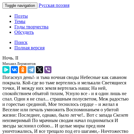
Русская поэзия
Toggle navigation
Поэты
Темы
Годы творчества
Обсудить
Поиск
Полная версия
Ночь. II
Михаил Лермонтов
Погаснул день!- и тьма ночная своды Небесные как саваном
покрыла. Кой-где во тьме вертелись и мелькали Светящиеся
точки, И между них земля вертелась наша; На ней,
спокойствием объятой тихим, Уснуло все - и я один лишь не
спал. Один я не спал... страшным полусветом, Меж радостью
и горестью срединой, Мое теснилось сердце – и желал я
Веселие или печаль умножить Воспоминаньем о убитой
жизни: Последнее, однако, было легче!.. Вот с запада
Скелет
неизмеримый По мрачным сводам начал подниматься И
звезды заслонил собою... И целые миры пред ним
уничтожались, И все трещало под его шагами,- Ничтожество