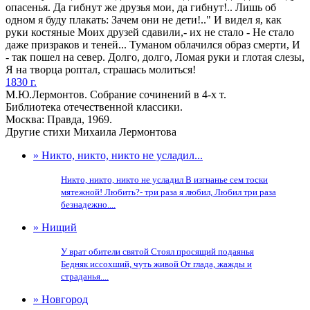
опасенья. Да гибнут же друзья мои, да гибнут!.. Лишь об
одном я буду плакать: Зачем они не дети!.." И видел я, как
руки костяные Моих друзей сдавили,- их не стало - Не стало
даже призраков и теней... Туманом облачился образ смерти, И
- так пошел на север. Долго, долго, Ломая руки и глотая слезы,
Я на творца роптал, страшась молиться!
1830 г.
М.Ю.Лермонтов. Собрание сочинений в 4-х т.
Библиотека отечественной классики.
Москва: Правда, 1969.
Другие стихи Михаила Лермонтова
» Никто, никто, никто не усладил...
Никто, никто, никто не усладил В изгнанье сем тоски
мятежной! Любить?- три раза я любил, Любил три раза
безнадежно....
» Нищий
У врат обители святой Стоял просящий подаянья
Бедняк иссохший, чуть живой От глада, жажды и
страданья....
» Новгород