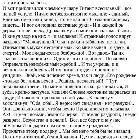
за ними оставалось -
И вот приблизился к земному шару Гигант всесильный - все
на ней уснуло, Ничто встревожиться не мыслило - единый,
Единый смертный видел, что не дай бог Созданию живому
видеть... И вот
он
поднял костяные руки - И в каждой
он
держал по человеку, Дрожащему - и мне они знакомы были -
И кинул взор на них я - и заплакал! И странный голос вдруг
раздался: "Малодушный! Сын праха и забвения, не ты ли,
Изнемогая в муках нестерпимых, Ко мне взывал - я здесь: я
смерть!.. Мое владычество безбрежно!.. Вот двое.- Ты их
знаешь - ты любил их... Один из них погибнет.- Позволяю
Определить неизбежимый жребий... И ты умрешь, и в
вечности погибнешь - И их нигде, нигде вторично не
увидишь - Знай, как исчезнет время, так и люди, Его рожденье
- только бог лишь вечен... Решись, несчастный!.." Тут
невольный трепет По мне мгновенно начал разливаться, И
зубы, крепко застучав, мешали Словам жестоким вырваться из
груди; И наконец, преодолев свой ужас, К скелету я
воскликнул: "Оба, оба!.. Я верю: нет свиданья - нет разлуки!..
Они довольно жили, чтобы вечно Продлилося их наказанье.
Ах! - и меня возьми, земного червя - И землю раздроби, гнездо
разврата, Безумства и печали!.. Все, все берет она у нас
обманом И не дарит нам ничего - кроме рожденья!..
Проклятье этому подарку!.. Мы без него тебя бы не знавали,
Поэтому и тщетной, бедной жизни, Где нет надежд - и всюду