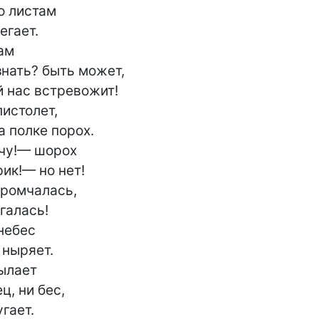
 листам

гает.

ам

нать? быть может,

нас встревожит!

истолет,

а полке порох.

чу!— шорох

рик!— но нет!

ромчалась,

галась!

небес

ныряет.

ылает

, ни бес,

гает.
