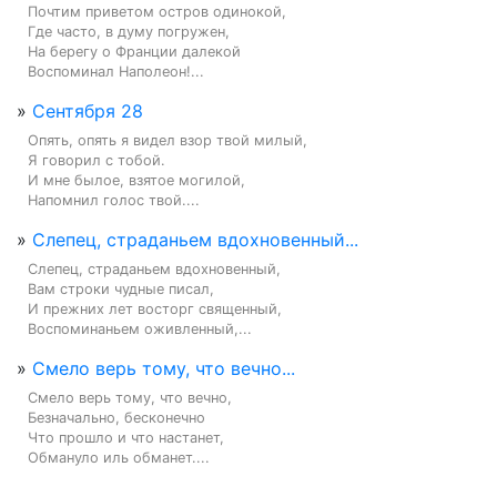
Почтим приветом остров одинокой,

Где часто, в думу погружен,

На берегу о Франции далекой

Воспоминал Наполеон!...
»
Сентября 28
Опять, опять я видел взор твой милый,

Я говорил с тобой.

И мне былое, взятое могилой,

Напомнил голос твой....
»
Слепец, страданьем вдохновенный...
Слепец, страданьем вдохновенный,

Вам строки чудные писал,

И прежних лет восторг священный,

Воспоминаньем оживленный,...
»
Смело верь тому, что вечно...
Смело верь тому, что вечно,

Безначально, бесконечно

Что прошло и что настанет,

Обмануло иль обманет....