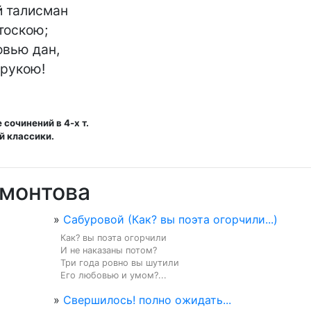
 талисман

тоскою;

вью дан,

 рукою!
сочинений в 4-х т.
й классики.
рмонтова
»
Сабуровой (Как? вы поэта огорчили...)
Как? вы поэта огорчили

И не наказаны потом?

Три года ровно вы шутили

Его любовью и умом?...
»
Свершилось! полно ожидать...