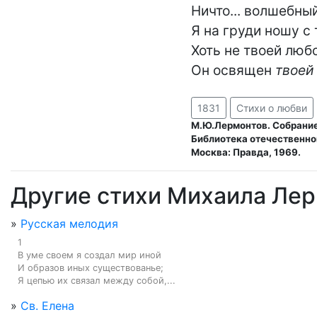
Ничто... волшебный
Я на груди ношу с 
Хоть не твоей любо
Он освящен 
твоей
1831
Стихи о любви
М.Ю.Лермонтов. Собрание 
Библиотека отечественно
Москва: Правда, 1969.
Другие стихи Михаила Ле
»
Русская мелодия
1

В уме своем я создал мир иной

И образов иных существованье;

Я цепью их связал между собой,...
»
Св. Елена