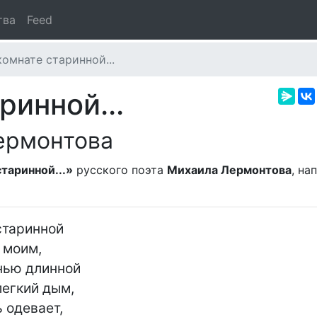
тва
Feed
комнате старинной...
ринной...
ермонтова
таринной...»
русского поэта
Михаила Лермонтова
, на
старинной

моим,

нью длинной

егкий дым,

одевает,
