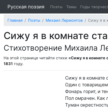
Русская поэзия
Поэты
Темы
Годы творчес
Главная
Поэты
Михаил Лермонтов
Сижу я в 
Сижу я в комнате ста
Стихотворение Михаила Л
На этой странице читайти стихи
«Сижу я в комнате с
1831
году.
Сижу я в комнате 
Один с товарищем 
Фонарь горит, и те
Пол омрачен. Как л
Туман окрестность 