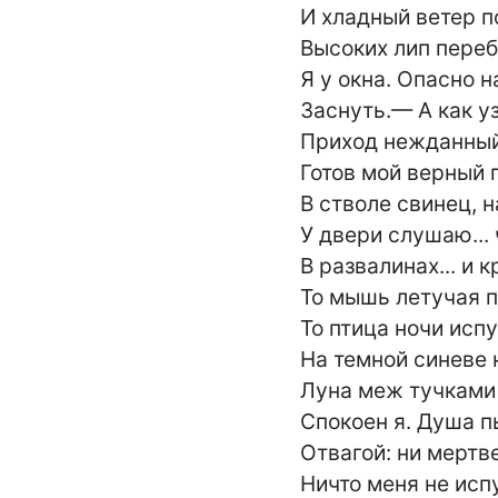
И хладный ветер по
Высоких лип перебе
Я у окна. Опасно н
Заснуть.— А как уз
Приход нежданный 
Готов мой верный п
В стволе свинец, н
У двери слушаю... 
В развалинах... и к
То мышь летучая п
То птица ночи испу
На темной синеве 
Луна меж тучками 
Спокоен я. Душа п
Отвагой: ни мертвец
Ничто меня не испу