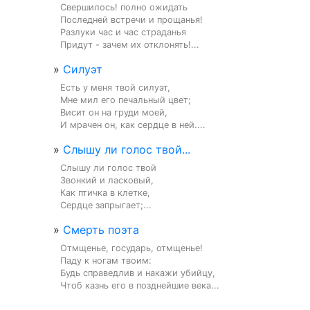
Свершилось! полно ожидать

Последней встречи и прощанья!

Разлуки час и час страданья

Придут - зачем их отклонять!...
»
Силуэт
Есть у меня твой силуэт,

Мне мил его печальный цвет;

Висит он на груди моей,

И мрачен он, как сердце в ней....
»
Слышу ли голос твой...
Слышу ли голос твой

Звонкий и ласковый,

Как птичка в клетке,

Сердце запрыгает;...
»
Смерть поэта
Отмщенье, государь, отмщенье!

Паду к ногам твоим:

Будь справедлив и накажи убийцу,

Чтоб казнь его в позднейшие века...