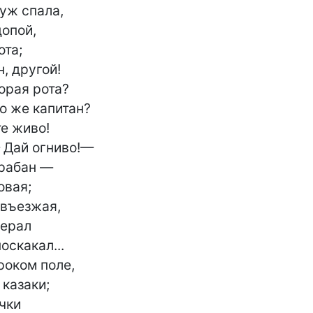
уж спала,

опой,

та;

, другой!

орая рота?

о же капитан?

е живо!

 Дай огниво!—

рабан —

вая;

въезжая,

ерал

скакал...

оком поле,

казаки;

чки
