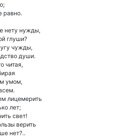
;

 равно.

ой глуши?

угу чужды,

дство души.

 читая,

ирая

 умом,

сем.

м лицемерить

о лет;

ть свет!

ользы верить

е нет?..
