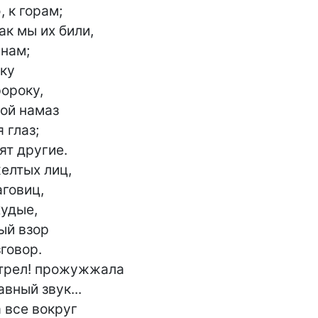
 к горам;

ак мы их били,

нам;

ку

ороку,

ой намаз

глаз;

т другие.

елтых лиц,

говиц,

удые,

й взор

говор.

трел! прожужжала

вный звук...

 все вокруг
