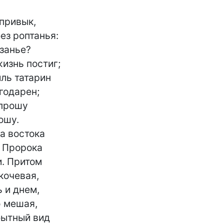
ез роптанья:

занье?

изнь постиг;

ль татарин

годарен;

прошу

шу.

а востока

 Пророка

. Притом

очевая,

 и днем,

 мешая,

ытный вид
