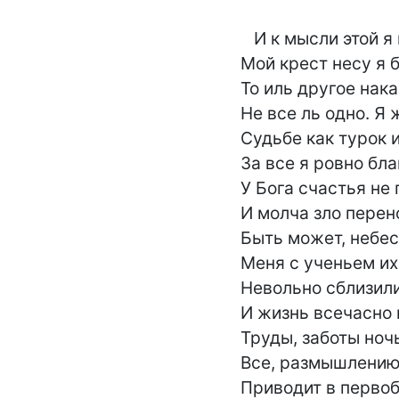
   И к мысли этой я привык,

Мой крест несу я б
То иль другое нака
Не все ль одно. Я ж
Судьбе как турок и
За все я ровно бла
У Бога счастья не 
И молча зло перено
Быть может, небес
Меня с ученьем их
Невольно сблизили
И жизнь всечасно к
Труды, заботы ночь
Все, размышлению
Приводит в первоб