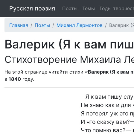
Русская поэзия
Поэты
Темы
Годы творчес
Главная
Поэты
Михаил Лермонтов
Валерик (Я
Валерик (Я к вам пишу
Стихотворение Михаила Л
На этой странице читайти стихи
«Валерик (Я к вам п
в
1840
году.
   Я к вам пишу случайно; право

Не знаю как и для ч
Я потерял уж это п
И что скажу вам?— 
Что помню вас?— н