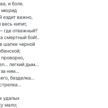
а, и боле.

н мюрид

 ездит важно,

весь кипит,

— где отважный?

а смертный бой!..

в шапке черной

бенской;

 проворно,

л... легкий дым...

а ним...

го, безделка...

трелка...

у мало;
