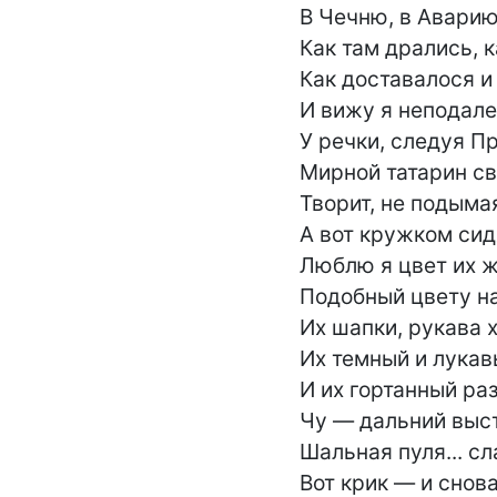
В Чечню, в Аварию,
Как там дрались, к
Как доставалося и 
И вижу я неподале
У речки, следуя Пр
Мирной татарин св
Творит, не подымая 
А вот кружком сидя
Люблю я цвет их ж
Подобный цвету на
Их шапки, рукава х
Их темный и лукавы
И их гортанный раз
Чу — дальний выс
Шальная пуля... сла
Вот крик — и снова