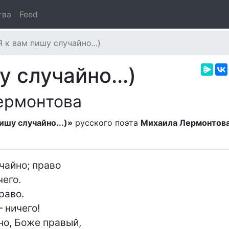
тва
Feed
 к вам пишу случайно...)
 случайно...)
ермонтова
ишу случайно...)»
русского поэта
Михаила Лермонтов
его.

раво.

ничего!

о, Боже правый,
