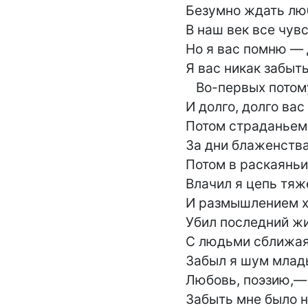
Безумно ждать люб
В наш век все чувс
Но я вас помню — д
Я вас никак забыть 
   Во-первых потому, что много,

И долго, долго вас 
Потом страданьем 
За дни блаженства 
Потом в раскаяньи
Влачил я цепь тяже
И размышлением х
Убил последний жиз
С людьми сближая
Забыл я шум млады
Любовь, поэзию,— 
Забыть мне было н