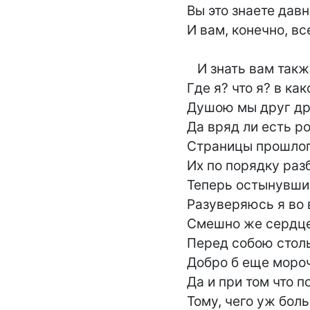
Вы это знаете давно
И вам, конечно, все
   И знать вам также нету нужды,

Где я? что я? в как
Душою мы друг др
Да вряд ли есть ро
Страницы прошлого
Их по порядку разб
Теперь остынувшим
Разуверяюсь я во в
Смешно же сердце
Перед собою стольк
Добро б еще морочи
Да и при том что п
Тому, чего уж больш