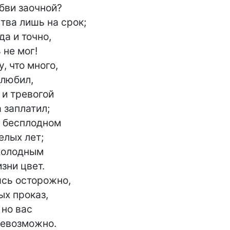
ви заочной?

тва лишь на срок;

а и точно,

не мог!

любил,

и тревогой

заплатил;

 бесплодном

лых лет;

олодным

ни цвет.

сь осторожно,

х проказ,

но вас

евозможно.
