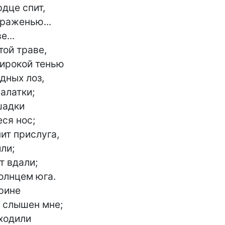
дце спит,

раженью...

...

ой траве,

ирокой тенью

ных лоз,

латки;

адки

ся нос;

т прислуга,

и;

 вдали;

олнцем юга.

рине

 слышен мне;

ходили
