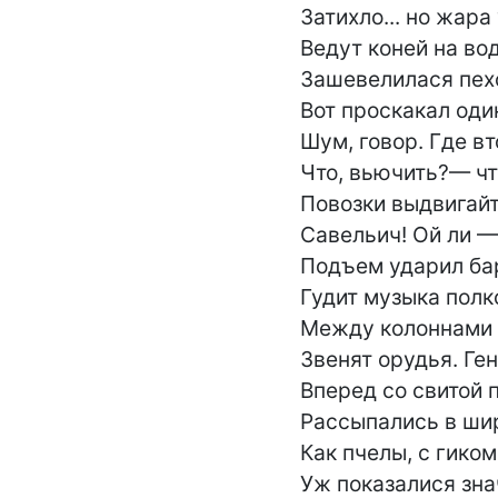
Затихло... но жара 
Ведут коней на вод
Зашевелилася пехо
Вот проскакал один
Шум, говор. Где вт
Что, вьючить?— чт
Повозки выдвигайт
Савельич! Ой ли —
Подъем ударил ба
Гудит музыка полко
Между колоннами 
Звенят орудья. Ген
Вперед со свитой по
Рассыпались в шир
Как пчелы, с гиком 
Уж показалися зна