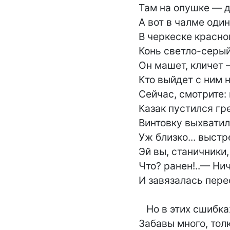
Там на опушке — дв
А вот в чалме оди
В черкеске красной
Конь светло-серый 
Он машет, кличет 
Кто выйдет с ним н
Сейчас, смотрите: 
Казак пустился гре
Винтовку выхватил
Уж близко... выстре
Эй вы, станичники, з
Что? ранен!..— Ниче
И завязалась перес
   Но в этих сшибках удалых

Забавы много, толк