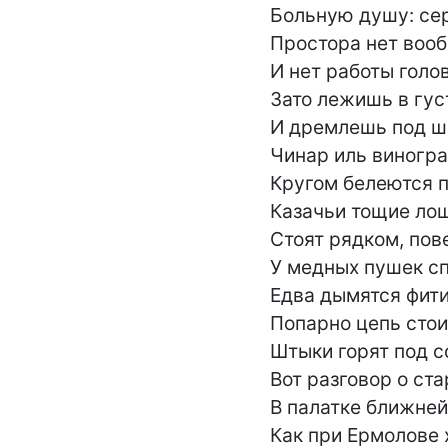
Больную душу: сер
Простора нет вооб
И нет работы голове
Зато лежишь в густ
И дремлешь под ш
Чинар иль виноград
Кругом белеются па
Казачьи тощие лош
Стоят рядком, пове
У медных пушек спи
Едва дымятся фитил
Попарно цепь стоит
Штыки горят под с
Вот разговор о ста
В палатке ближней
Как при Ермолове 