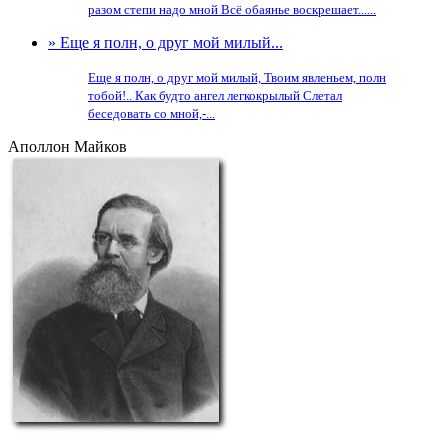
разом степи надо мной Всё обаянье воскрешает......
» Еще я полн, о друг мой милый...
Еще я полн, о друг мой милый, Твоим явленьем, полн
тобой!.. Как будто ангел легкокрылый Слетал
беседовать со мной,-...
Аполлон Майков