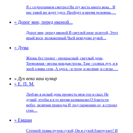
Я с содроганием смотрел На эту кость иного века... И
нас такой же ждет удел: Пройдет и время человека......
» Дорог мне, перед иконой...
Дорог мне, перед иконой В светлой ризе золотой, Этот
ярый воск, возжженный Чьей неведомо рукой....
» Дума
Жизнь без тревог - прекрасный, светлый день;
Тревожная - весны младыя грозы. Там - солнца луч, и в
зной оливы сень, А здесь - и гром, и молния, и слезы......
» Дух века ваш кумир
» Е. П. М.
Люблю я целый день провесть меж гор и скал. Не
думай, чтобы я в то время размышлял О благости
небес, величии природы И, под гармонию ее, я строил
стих....
» Емшан
Степной травы пучок сухой, Он и сухой благоухает! И