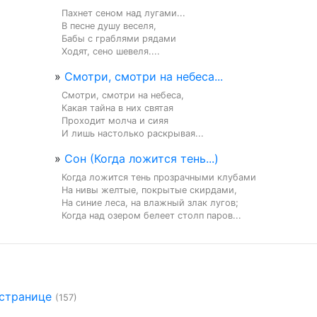
Пахнет сеном над лугами...

В песне душу веселя,

Бабы с граблями рядами

Ходят, сено шевеля....
»
Смотри, смотри на небеса...
Смотри, смотри на небеса,

Какая тайна в них святая

Проходит молча и сияя

И лишь настолько раскрывая...
»
Сон (Когда ложится тень...)
Когда ложится тень прозрачными клубами

На нивы желтые, покрытые скирдами,

На синие леса, на влажный злак лугов;

Когда над озером белеет столп паров...
 странице
(157)