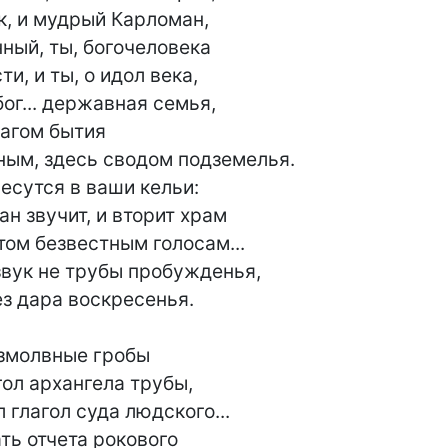
 и мудрый Карломан,

ный, ты, богочеловека

и, и ты, о идол века,

г... державная семья,

агом бытия

ым, здесь сводом подземелья.

есутся в ваши кельи:

 звучит, и вторит храм

м безвестным голосам...

звук не трубы пробужденья,

з дара воскресенья.

змолвные гробы

ол архангела трубы,

 глагол суда людского...

ь отчета рокового
