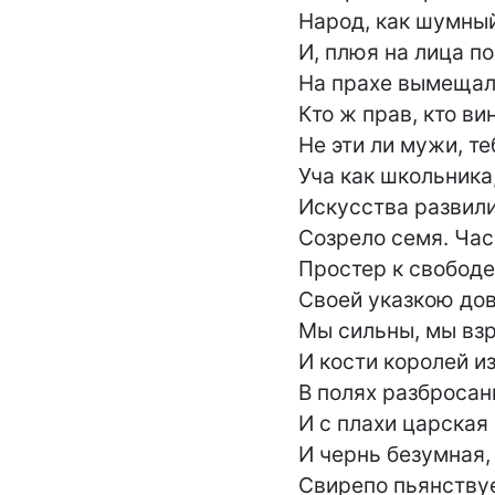
Народ, как шумный
И, плюя на лица п
На прахе вымещал
Кто ж прав, кто ви
Не эти ли мужи, теб
Уча как школьника,
Искусства развили 
Созрело семя. Час 
Простер к свободе:
Своей указкою дов
Мы сильны, мы взро
И кости королей из
В полях разбросан
И с плахи царская 
И чернь безумная,
Свирепо пьянствуе