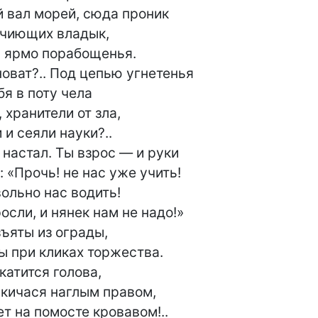
 вал морей, сюда проник

очиющих владык,

 ярмо порабощенья.

новат?.. Под цепью угнетенья

я в поту чела

 хранители от зла,

и сеяли науки?..

настал. Ты взрос — и руки

 «Прочь! не нас уже учить!

ольно нас водить!

сли, и нянек нам не надо!»

ъяты из ограды,

ы при кликах торжества.

катится голова,

 кичася наглым правом,

т на помосте кровавом!..