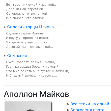
Вот тростник сухой и звонкой..

Добрый Пан! перевяжи

Осторожно нитью тонкой

И в свирель его сложи!...
»
Сидели старцы Илиона...
Сидели старцы Илиона

В кругу у городских ворот;

Уж длится града оборона

Десятый год, тяжелый год!...
»
Сомнение
Пусть говорят: поэзия - мечта,

Горячки сердца бред ничтожный,

Что мир ее есть мир пустой и ложный,

И бледный вымысл - красота;...
Аполлон Майков
»
Все стихи на одной
»
Биография поэта