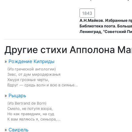
1843
А.Н.Майков. Избранные п
Библиотека поэта. Больша
Ленинград, "Советский Пи
Другие стихи Апполона Ма
»
Рождение Киприды
(Из греческой антологии)

Зевс, от дум миродержанья

Хмуря грозные черты,

Вдруг — средь волн и всю в сиянье...
»
Рыцарь
(Из Bertrand de Born)

Смело, не потупя взора,

Но как праведник, на суд

К вам являюсь я, синьора,...
»
Свирель