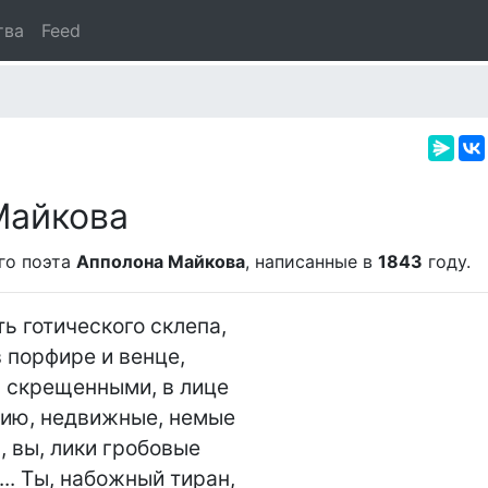
тва
Feed
Майкова
го поэта
Апполона Майкова
, написанные в
1843
году.
ть готического склепа,

 порфире и венце,

и скрещенными, в лице

ию, недвижные, немые

 вы, лики гробовые

. Ты, набожный тиран,
