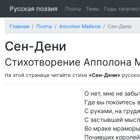
Русская поэзия
Поэты
Темы
Годы творчес
Главная
Поэты
Аполлон Майков
Сен-Дени
Сен-Дени
Стихотворение Апполона 
На этой странице читайти стихи
«Сен-Дени»
русско
О нет, мне не забы
Где вы покоитесь в
С руками, на груд
С застывшей мысл
Во мраке мраморы,
Почивших королей..