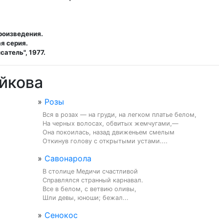
роизведения.
я серия.
сатель", 1977.
йкова
»
Розы
Вся в розах — на груди, на легком платье белом,

На черных волосах, обвитых жемчугами,—

Она покоилась, назад движеньем смелым

Откинув голову с открытыми устами....
»
Савонарола
В столице Медичи счастливой

Справлялся странный карнавал.

Все в белом, с ветвию оливы,

Шли девы, юноши; бежал...
»
Сенокос