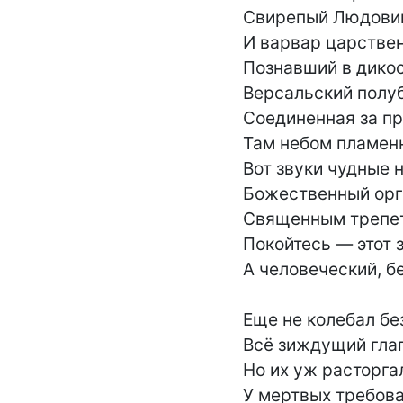
Свирепый Людовик,
И варвар царствен
Познавший в дикост
Версальский полубо
Соединенная за пр
Там небом пламенн
Вот звуки чудные н
Божественный орган
Священным трепето
Покойтесь — этот 
А человеческий, бе
Еще не колебал бе
Всё зиждущий глаг
Но их уж расторгал
У мертвых требоват