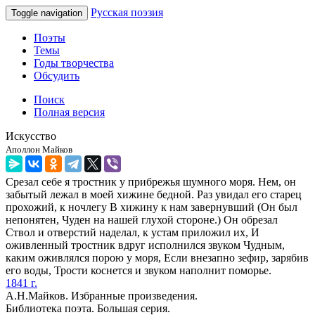
Русская поэзия
Toggle navigation
Поэты
Темы
Годы творчества
Обсудить
Поиск
Полная версия
Искусство
Аполлон Майков
Срезал себе я тростник у прибрежья шумного моря. Нем, он
забытый лежал в моей хижине бедной. Раз увидал его старец
прохожий, к ночлегу В хижину к нам завернувший (Он был
непонятен, Чуден на нашей глухой стороне.) Он обрезал
Ствол и отверстий наделал, к устам приложил их, И
оживленный тростник вдруг исполнился звуком Чудным,
каким оживлялся порою у моря, Если внезапно зефир, зарябив
его воды, Трости коснется и звуком наполнит поморье.
1841 г.
А.Н.Майков. Избранные произведения.
Библиотека поэта. Большая серия.