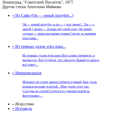
Ленинград, "Советский Писатель", 1977.
Другие стихи Апполона Майкова
» Из Сафо (Он — юный полубог...)
Он — юный полубог, и он — у ног твоих!.. Ты — с
лирой у колен — поешь ему свой стих, Он замер,
слушая,— лишь жадными очами Следит за легкими
перстами...
» Из темных долов этих взор...
Из темных долов этих взор Всё к ним стремится, к
высям гор, Всё чудится, что там идет Какой-то звон и
всё зовет:...
» Импровизация
Мерцает по стене заката отблеск рдяный, Как уголь
искряся на раме золотой... Мне дорог этот час.
Соседка за стеной Садится в сумерки порой за
фортепьяно,...
» Искусство
» Исповедь