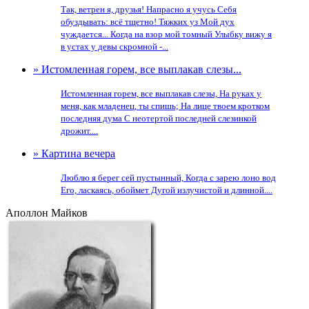
Так, ветрен я, друзья! Напрасно я учусь Себя
обуздывать: всё тщетно! Тяжких уз Мой дух
чуждается... Когда на взор мой томный Улыбку вижу я
в устах у девы скромной -...
» Истомленная горем, все выплакав слезы...
Истомленная горем, все выплакав слезы, На руках у
меня, как младенец, ты спишь; На лице твоем кротком
последняя дума С неотертой последней слезинкой
дрожит....
» Картина вечера
Люблю я берег сей пустынный, Когда с зарею лоно вод
Его, ласкаясь, обоймет Дугой излучистой и длинной....
Аполлон Майков