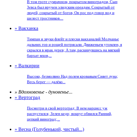
В том гроте сумрачном, покрытом виноградом, Сын
Зевса был вручен элидским ореадам. Сокрытый от
людей, сокрытый от богов, Он рос под говор вод и
шелест тростников....
» Вакханка
Тимпан и звуки флейт и плески вакханалий Молчанье
дальних гор и рощей потрясали. Движеньем утомлен, я
скрылся в мрак дерев; А там, раскинувшись на мягкий
бархат мхов,...
» Валкирии
Высоко, безмолвно Над полем кровавым Сияет луна;
Весь берег — далёко...
» Вдохновенье - дуновенье...
» Вертоград
Посмотри в свой вертоград: В нем нарцисс уж
распустился; Зелен кедр; вокруг обвился Ранний,
цепкий виноград;...
» Весна (Голубенький, чистый...)