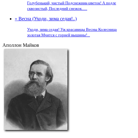
Голубенький, чистый Подснежник-цветок! А подле
сквозистый, Последний снежок......
» Весна (Уходи, зима седая!..)
Уходи, зима седая! Уж красавицы Весны Колесница
золотая Мчится с горней вышины!...
Аполлон Майков