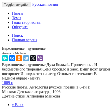
Русская поэзия
Toggle navigation
Поэты
Темы
Годы творчества
Обсудить
Поиск
Полная версия
Вдохновенье - дуновенье...
Аполлон Майков
Вдохновенье - дуновенье Духа Божья!.. Пронеслось - И
бессмертного творенья Семя бросило в хаос. Вмиг поэт душой
воспрянет И подхватит на лету, Отольет и отчеканит В
медном образе - мечту!
1889 г.
Русские поэты. Антология русской поэзии в 6-ти т.
Москва: Детская литература, 1996.
Другие стихи Апполона Майкова
» Вакх