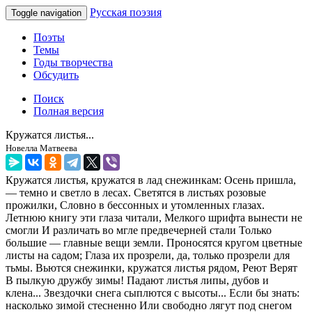
Русская поэзия
Toggle navigation
Поэты
Темы
Годы творчества
Обсудить
Поиск
Полная версия
Кружатся листья...
Новелла Матвеева
Кружатся листья, кружатся в лад снежинкам: Осень пришла,
— темно и светло в лесах. Светятся в листьях розовые
прожилки, Словно в бессонных и утомленных глазах.
Летнюю книгу эти глаза читали, Мелкого шрифта вынести не
смогли И различать во мгле предвечерней стали Только
большие — главные вещи земли. Проносятся кругом цветные
листы на садом; Глаза их прозрели, да, только прозрели для
тьмы. Вьются снежинки, кружатся листья рядом, Реют Верят
В пылкую дружбу зимы! Падают листья липы, дубов и
клена... Звездочки снега сыплются с высоты... Если бы знать:
насколько зимой стесненно Или свободно лягут под снегом