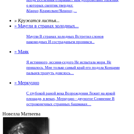
о которых скептик твердил:
&laquo;Крамольно!&raquo;,...
» Кружатся листья...
» Маугли в странах холодных...
Маугли В странах холодных Встретил слонов
накомодных И состраданьем проникся...
» Маяк
Я истинного, иссиня-седого Не испытала моря. Не
пришлось. Мне только самый край его подола Концами
пальцев тронуть довелось....
» Меркуцио
С глубокой раной века Возрождения Лежит на яркой
площади, в веках, Меркуцио - двуногое Сомнение В
остроконечных странных башмаках....
Новелла Матвеева