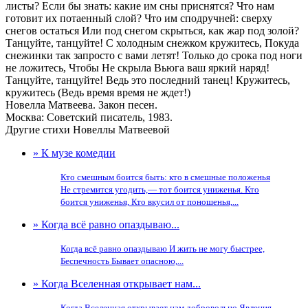
листы? Если бы знать: какие им сны приснятся? Что нам
готовит их потаенный слой? Что им сподручней: сверху
снегов остаться Или под снегом скрыться, как жар под золой?
Танцуйте, танцуйте! С холодным снежком кружитесь, Покуда
снежинки так запросто с вами летят! Только до срока под ноги
не ложитесь, Чтобы Не скрыла Вьюга ваш яркий наряд!
Танцуйте, танцуйте! Ведь это последний танец! Кружитесь,
кружитесь (Ведь время время не ждет!)
Новелла Матвеева. Закон песен.
Москва: Советский писатель, 1983.
Другие стихи Новеллы Матвеевой
» К музе комедии
Кто смешным боится быть: кто в смешные положенья
Не стремится угодить,— тот боится униженья. Кто
боится униженья, Кто вкусил от поношенья,...
» Когда всё равно опаздываю...
Когда всё равно опаздываю И жить не могу быстрее,
Беспечность Бывает опасною,...
» Когда Вселенная открывает нам...
Когда Вселенная открывает нам добровольно Явления,