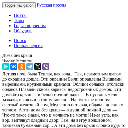
Русская поэзия
Toggle navigation
Поэты
Темы
Годы творчества
Обсудить
Поиск
Полная версия
Дома без крыш
Новелла Матвеева
Летняя ночь была Теплая, как зола... Так, незаметным шагом,
до окраин я дошла. Эти окраины Были оправлены Вышками
вырезными, кружевными кранами. Облики облаков, отблески
облаков Плавали сквозь каркасы недостроенных домов. Эти
дома без крыш — в белой ночной дали — В пустошь меня
зазвали, в грязь и в глину завели... На пустыре ночном
светлый железный лом, Медленно остывая, обдавал дневным
теплом. А эти дома без крыш — в душной ночной дали —
Что-то такое знали, что и молвить не могли! Из-за угла, как
вор, выглянул бледный двор: Там, на ветру волшебном,
танцевал бумажный сор... А эти дома без крыш словно куда-то