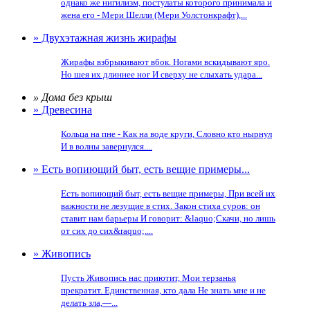
однако же нигилизм, постулаты которого принимала и
жена его - Мери Шелли (Мери Уолстонкрафт),...
» Двухэтажная жизнь жирафы
Жирафы взбрыкивают вбок. Ногами вскидывают яро.
Но шея их длиннее ног И сверху не слыхать удара...
» Дома без крыш
» Древесина
Кольца на пне - Как на воде круги, Словно кто нырнул
И в волны завернулся....
» Есть вопиющий быт, есть вещие примеры...
Есть вопиющий быт, есть вещие примеры, При всей их
важности не лезущие в стих. Закон стиха суров: он
ставит нам барьеры И говорит: &laquo;Скачи, но лишь
от сих до сих&raquo;....
» Живопись
Пусть Живопись нас приютит, Мои терзанья
прекратит. Единственная, кто дала Не знать мне и не
делать зла,—...