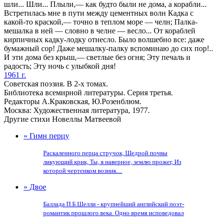
шли... Шли... Плыли,— как будто были не дома, а корабли...
Встретилась мне в пути между цементных волн Кадка с
какой-то краской,— точно в теплом море — челн; Палка-
мешалка в ней — словно в челне — весло... От кораблей
кирпичных кадку-лодку отнесло. Было волшебно все: даже
бумажный сор! Даже мешалку-палку вспоминаю до сих пор!..
И эти дома без крыш,— светлые без огня; Эту печаль и
радость; Эту ночь с улыбкой дня!
1961 г.
Советская поэзия. В 2-х томах.
Библиотека всемирной литературы. Серия третья.
Редакторы А.Краковская, Ю.Розенблюм.
Москва: Художественная литература, 1977.
Другие стихи Новеллы Матвеевой
» Гимн перцу
Раскаленного перца стручок, Щедрой почвы
ликующий крик, Ты, я наверное, землю прожег, Из
которой чертенком возник....
» Двое
Баллада П.Б.Шелли - крупнейший английский поэт-
романтик прошлого века. Одно время исповедовал