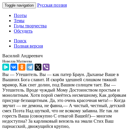
Русская поэзия
Toggle navigation
Поэты
Темы
Годы творчества
Обсудить
Поиск
Полная версия
Василий Андреевич
Новелла Матвеева
Вы — Утешитель. Вы — как патер Браун. Дыханье Ваше в
Вышних Бога славит. И скорби здешней слишком тяжкий
мрамор, Как снег долин, под Вашим солнцем тает. Вы —
Утешитель. Вроде чуждый Мому Достоинством простым и
монолитным. Хотя порой смеётесь несмешному, Как добрякам
присуще беззащитным. Да, это очень красочная мета!— Когда
звучит — не демона, не фавна,— А чистый, честный, детский
смех Поэта Над шуткой, что не всякому забавна. Не так ли
горесть Ваша (совокупно С отвагой Вашей!)— многим
недоступна? За карликовый вензель на эмали Стих Ваш
парнасский, движущийся крупно,