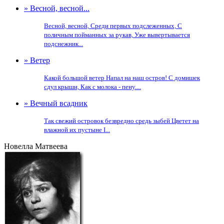
» Весной, весной...
Весной, весной, Среди первых подслеженных, С
поличным пойманных за рукав, Уже вывертывается
подснежник...
» Ветер
Какой большой ветер Напал на наш остров! С домишек
сдул крыши, Как с молока - пену....
» Вечный всадник
Так свежий островок безвредно средь зыбей Цветет на
влажной их пустыне I...
Новелла Матвеева