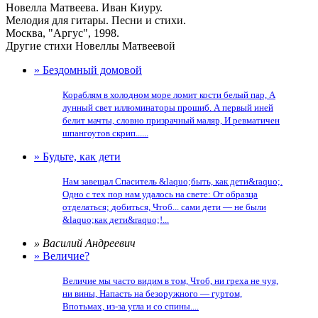
Новелла Матвеева. Иван Киуру.
Мелодия для гитары. Песни и стихи.
Москва, "Аргус", 1998.
Другие стихи Новеллы Матвеевой
» Бездомный домовой
Кораблям в холодном море ломит кости белый пар, А
лунный свет иллюминаторы прошиб. А первый иней
белит мачты, словно призрачный маляр, И ревматичен
шпангоутов скрип......
» Будьте, как дети
Нам завещал Спаситель &laquo;быть, как дети&raquo;.
Одно с тех пор нам удалось на свете: От образца
отделаться; добиться, Чтоб... сами дети — не были
&laquo;как дети&raquo;!...
» Василий Андреевич
» Величие?
Величие мы часто видим в том, Чтоб, ни греха не чуя,
ни вины, Напасть на безоружного — гуртом,
Впотьмах, из-за угла и со спины....