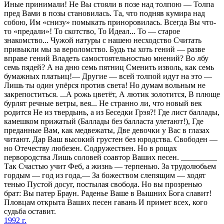
Иные принимали! Не Вы стояли в позе над толпою — Толпа
пред Вами в позы становилась. Та, что подняв кумира над
собою, Им «снизу» помыкать приноровилась. Всегда Вы что-
то «предали»! То скотство, То Идеал... То — старое
знакомство... Чужой натуры с нашею несходство Считать
привыкли мы за вероломство. Будь ты хоть гений — разве
вправе гений Владеть самостоятельностью мнений? Во лбу
семь пядей? А на дню семь пятниц Сменить изволь, как семь
бумажных платьиц!— Другие — всей толпой идут на это —
Лишь ты один упёрся против света! Но думам вольным не
закрепоститься. ...А рожь цветёт, А лютик золотится, В плюще
бурлят речные ветры, вея... Не странно ли, что новый век
родится Не из твердынь, а из Беседки Грэя?! Где лист баллады,
камешком прижатый (Баллады без балласта улетают!), Где
преданные Вам, как медвежаты, Две девочки у Вас в глазах
читают. Дар Ваш высокий грустен без юродства. Свободен —
но Отечеству любезен. Содружествен. Но в рощах
первородства Лишь соловей соавтор Ваших песен. _________
Так Счастью учит Феб, а жизнь — терпенью. За трудолюбьем
гордым — год из года,— За божеством слепящим — ходят
тенью Пустой досуг, постылая свобода. Но вы прозренью
брат: Вы патер Браун. Раденье Ваше в Вышних Бога славит!
Пловцам открыта Ваших песен гавань И примет всех, кого
судьба оставит.
1992 г.