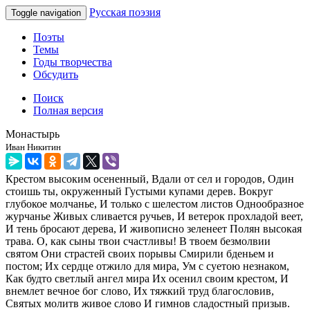
Русская поэзия
Toggle navigation
Поэты
Темы
Годы творчества
Обсудить
Поиск
Полная версия
Монастырь
Иван Никитин
Крестом высоким осененный, Вдали от сел и городов, Один
стоишь ты, окруженный Густыми купами дерев. Вокруг
глубокое молчанье, И только с шелестом листов Однообразное
журчанье Живых сливается ручьев, И ветерок прохладой веет,
И тень бросают дерева, И живописно зеленеет Полян высокая
трава. О, как сыны твои счастливы! В твоем безмолвии
святом Они страстей своих порывы Смирили бденьем и
постом; Их сердце отжило для мира, Ум с суетою незнаком,
Как будто светлый ангел мира Их осенил своим крестом, И
внемлет вечное бог слово, Их тяжкий труд благословив,
Святых молитв живое слово И гимнов сладостный призыв.