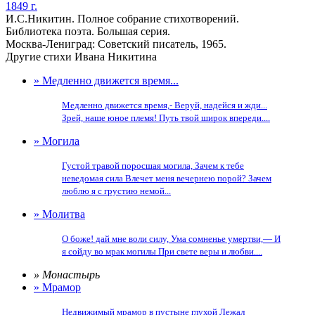
1849 г.
И.С.Никитин. Полное собрание стихотворений.
Библиотека поэта. Большая серия.
Москва-Лениград: Советский писатель, 1965.
Другие стихи Ивана Никитина
» Медленно движется время...
Медленно движется время,- Веруй, надейся и жди...
Зрей, наше юное племя! Путь твой широк впереди....
» Могила
Густой травой поросшая могила, Зачем к тебе
неведомая сила Влечет меня вечернею порой? Зачем
люблю я с грустию немой...
» Молитва
О боже! дай мне воли силу, Ума сомненье умертви,— И
я сойду во мрак могилы При свете веры и любви....
» Монастырь
» Мрамор
Недвижимый мрамор в пустыне глухой Лежал