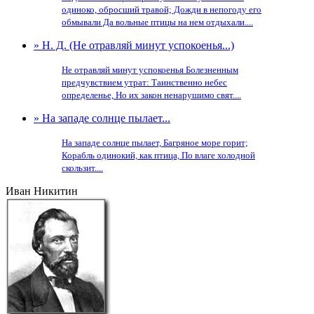
одиноко, обросший травой; Дожди в непогоду его
обмывали Да вольные птицы на нем отдыхали....
» Н. Д. (Не отравляй минут успокоенья...)
Не отравляй минут успокоенья Болезненным
предчувствием утрат: Таинственно небес
определенье, Но их закон ненарушимо свят....
» На западе солнце пылает...
На западе солнце пылает, Багряное море горит;
Корабль одинокий, как птица, По влаге холодной
скользит....
Иван Никитин