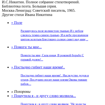
И.С.Никитин. Полное собрание стихотворений.
Библиотека поэта. Большая серия.
Москва-Лениград: Советский писатель, 1965.
Другие стихи Ивана Никитина
» Поле
Раскинулось поле волнистою тканью И с небом
слилось темно-синею гранью, И в небе прозрачном
щитом золотым Блестящее солнце сияет над ним;...
» Помоги ты мне...
Помоги ты мне, Сила юная, В роковой борьбе С
горькой долею!...
» Постыдно гибнет наше время!..
Постыдно гибнет наше время!.. Наследство дедов и
отцов, Послушно носит наше племя Оковы тяжкие
рабов....
» Похороны
» Пошутила я - и другу слово молвила...
Пошутила я - и другу слово молвила: "Не ходи ты