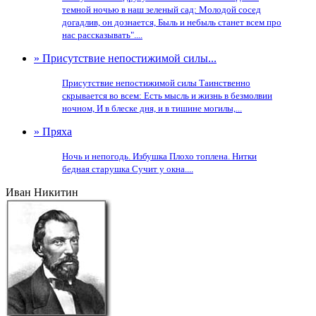
темной ночью в наш зеленый сад: Молодой сосед
догадлив, он дознается, Быль и небыль станет всем про
нас рассказывать"....
» Присутствие непостижимой силы...
Присутствие непостижимой силы Таинственно
скрывается во всем: Есть мысль и жизнь в безмолвии
ночном, И в блеске дня, и в тишине могилы,...
» Пряха
Ночь и непогодь. Избушка Плохо топлена. Нитки
бедная старушка Сучит у окна....
Иван Никитин