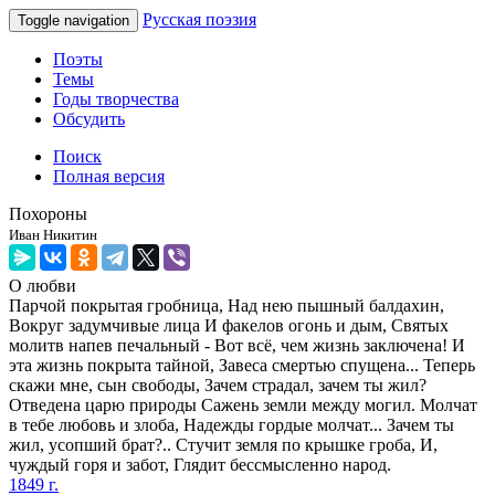
Русская поэзия
Toggle navigation
Поэты
Темы
Годы творчества
Обсудить
Поиск
Полная версия
Похороны
Иван Никитин
О любви
Парчой покрытая гробница, Над нею пышный балдахин,
Вокруг задумчивые лица И факелов огонь и дым, Святых
молитв напев печальный - Вот всё, чем жизнь заключена! И
эта жизнь покрыта тайной, Завеса смертью спущена... Теперь
скажи мне, сын свободы, Зачем страдал, зачем ты жил?
Отведена царю природы Сажень земли между могил. Молчат
в тебе любовь и злоба, Надежды гордые молчат... Зачем ты
жил, усопший брат?.. Стучит земля по крышке гроба, И,
чуждый горя и забот, Глядит бессмысленно народ.
1849 г.