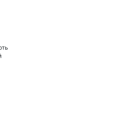
ть


