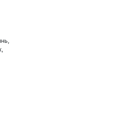
нь,

,
