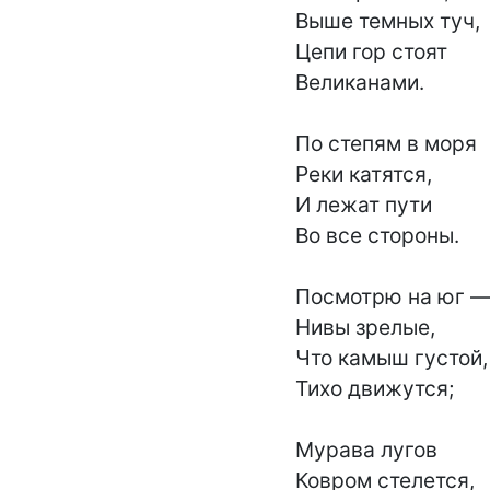
Выше темных туч,

Цепи гор стоят

Великанами.

По степям в моря

Реки катятся,

И лежат пути

Во все стороны.

Посмотрю на юг —
Нивы зрелые,

Что камыш густой,

Тихо движутся;

Мурава лугов

Ковром стелется,
