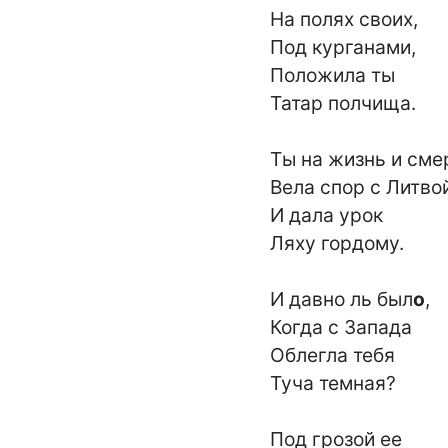
На полях своих,

Под курганами,

Положила ты

Татар полчища.

Ты на жизнь и смер
Вела спор с Литвой
И дала урок

Ляху гордому.

И давно ль был
о
,

Когда с Запада

Облегла тебя

Туча темная?

Под грозой ее
