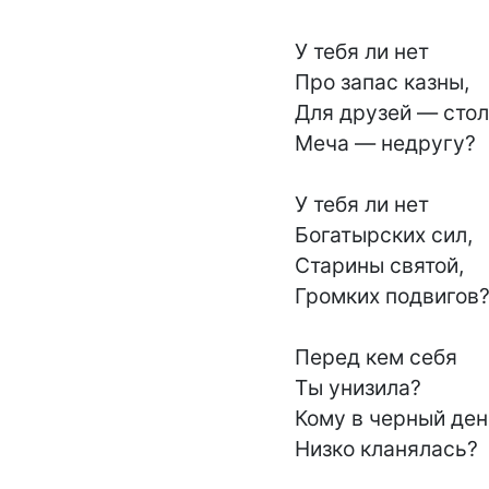
У тебя ли нет

Про запас казны,

Для друзей — стола
Меча — недругу?

У тебя ли нет

Богатырских сил,

Старины святой,

Громких подвигов?
Перед кем себя

Ты унизила?

Кому в черный ден
Низко кланялась?
