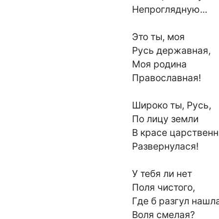
Непроглядную...

Это ты, моя

Русь державная,

Моя родина

Православная!

Широко ты, Русь,

По лицу земли

В красе царственн
Развернулася!

У тебя ли нет

Поля чистого,

Где б разгул нашла
Воля смелая?
