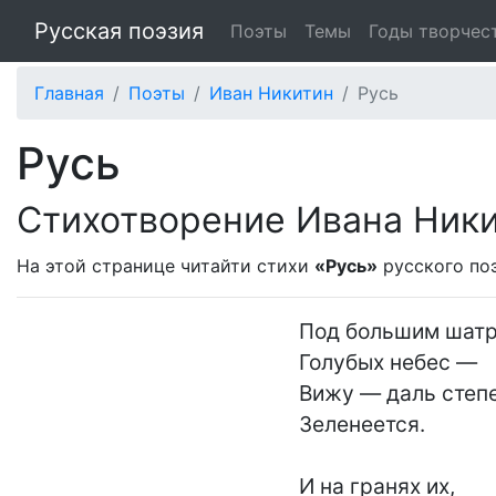
Русская поэзия
Поэты
Темы
Годы творчес
Главная
Поэты
Иван Никитин
Русь
Русь
Стихотворение Ивана Ник
На этой странице читайти стихи
«Русь»
русского по
Под большим шатр
Голубых небес —

Вижу — даль степе
Зеленеется.

И на гранях их,
