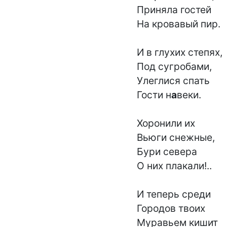
Приняла гостей

На кровавый пир.

И в глухих степях,

Под сугробами,

Улеглися спать

Гости н
а
веки.

Хоронили их

Вьюги снежные,

Бури севера

О них плакали!..

И теперь среди

Городов твоих

Муравьем кишит
