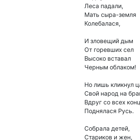
Леса падали,

Мать сыра-земля

Колебалася,

И зловещий дым

От горевших сел

Высоко вставал

Черным облаком!

Но лишь кликнул ц
Свой народ на бра
Вдруг со всех конц
Поднялася Русь.

Собрала детей,

Стариков и жен,
