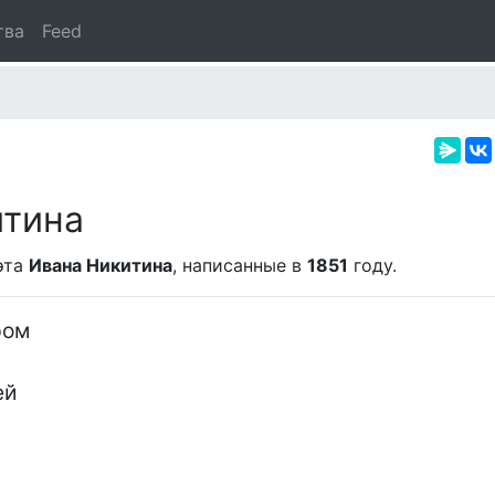
тва
Feed
итина
эта
Ивана Никитина
, написанные в
1851
году.
ом

й
