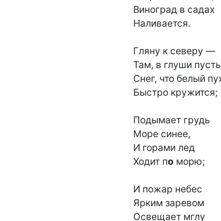
Виноград в садах

Наливается.

Гляну к северу —

Там, в глуши пусты
Снег, что белый пух
Быстро кружится;

Подымает грудь

Море синее,

И горами лед

Ходит п
о
 морю;

И пожар небес

Ярким заревом

Освещает мглу
