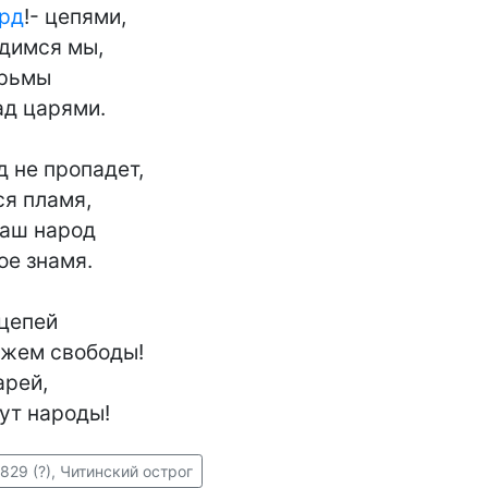
рд
!- цепями,

димся мы,

рьмы

д царями.

 не пропадет,

я пламя,

аш народ

е знамя.

цепей

жем свободы!

рей,

ут народы!
829 (?), Читинский острог