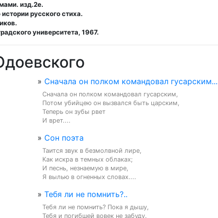
ами. изд.2е.
 истории русского стиха.
иков.
радского университета, 1967.
Одоевского
»
Сначала он полком командовал гусарским...
Сначала он полком командовал гусарским,

Потом убийцею он вызвался быть царским,

Теперь он зубы рвет

И врет....
»
Сон поэта
Таится звук в безмолвной лире,

Как искра в темных облаках;

И песнь, незнаемую в мире,

Я вылью в огненных словах....
»
Тебя ли не помнить?..
Тебя ли не помнить? Пока я дышу,

Тебя и погибшей вовек не забуду.
