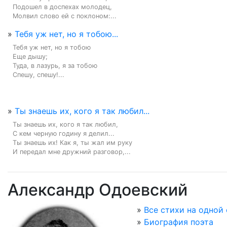
Подошел в доспехах молодец,

Молвил слово ей с поклоном:...
»
Тебя уж нет, но я тобою...
Тебя уж нет, но я тобою

Еще дышу;

Туда, в лазурь, я за тобою

Спешу, спешу!...
»
Ты знаешь их, кого я так любил...
Ты знаешь их, кого я так любил,

С кем черную годину я делил...

Ты знаешь их! Как я, ты жал им руку

И передал мне дружний разговор,...
Александр Одоевский
»
Все стихи на одной
»
Биография поэта