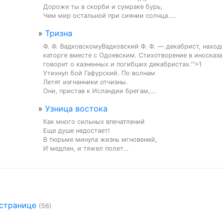
Дороже ты в скорби и сумраке бурь,

Чем мир остальной при сиянии солнца....
»
Тризна
Ф. Ф. ВадковскомуВадковский Ф. Ф. — декабрист, наход
каторге вместе с Одоевским. Стихотворение в иносказ
говорит о казненных и погибших декабристах.'">1

Утихнул бой Гафурский. По волнам

Летят изгнанники отчизны.

Они, пристав к Исландии брегам,...
»
Узница востока
Как много сильных впечатлений

Еще душе недостает!

В тюрьме минула жизнь мгновений,

И медлен, и тяжел полет...
 странице
(56)