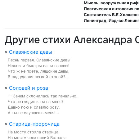
Мысль, вооруженная рифм
Поэтическая антология по
Составитель В.Е.Холшевн
Ленинград: Изд-во Ленинг
Другие стихи Александра 
»
Славянские девы
Песнь первая. Славянские девы

Нежны и быстры ваши напевы!

Что ж не поете, ляшские девы,

В лад ударяя легкой стопой?...
»
Соловей и роза
— Зачем склонилась так печально,

Что не глядишь ты на меня?

Давно пою и славлю розу,

А ты не слушаешь меня!...
»
Старица-пророчица
На мосту стояла старица,

На мосту чрез синий Волхов;
