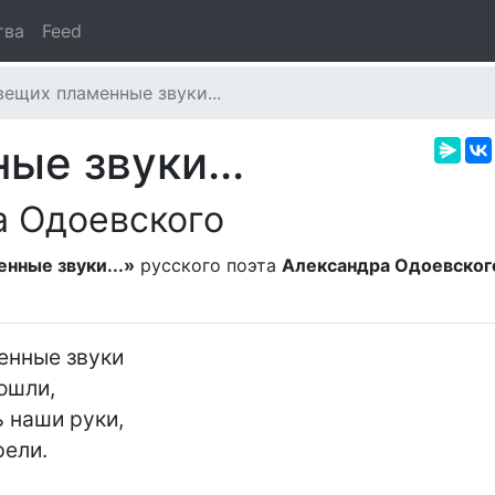
тва
Feed
вещих пламенные звуки...
ые звуки...
а Одоевского
нные звуки...»
русского поэта
Александра Одоевског
нные звуки

ошли,

 наши руки,

ели.
