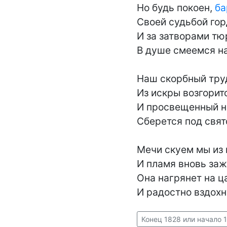
Но будь покоен, 
ба
Своей судьбой гор
И за затворами тю
В душе смеемся на
Наш скорбный труд
Из искры возгоритс
И просвещенный н
Сберется под свято
Мечи скуем мы из 
И пламя вновь заж
Она нагрянет на ца
И радостно вздохн
Конец 1828 или начало 1