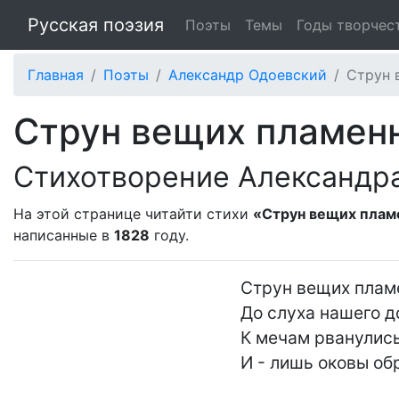
Русская поэзия
Поэты
Темы
Годы творчес
Главная
Поэты
Александр Одоевский
Струн 
Струн вещих пламенн
Стихотворение Александр
На этой странице читайти стихи
«Струн вещих пламе
написанные в
1828
году.
Струн вещих пламе
До слуха нашего д
К мечам рванулись
И - лишь оковы обр