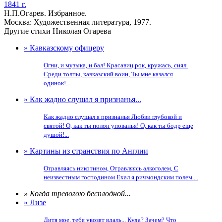
1841 г.
Н.П.Огарев. Избранное.
Москва: Художественная литература, 1977.
Другие стихи Николая Огарева
» Кавказскому офицеру
Огни, и музыка, и бал! Красавиц рок, кружась, сиял.
Среди толпы, кавказский воин, Ты мне казался
одинок!...
» Как жадно слушал я признанья...
Как жадно слушал я признанья Любви глубокой и
святой! О, как ты полон упованья! О, как ты бодр еще
душой!...
» Картины из странствия по Англии
Отравляясь никотином, Отравляясь алкоголем, С
неизвестным господином Ехал я ричмондским полем....
» Когда тревогою бесплодной...
» Лизе
Дитя мое, тебя увозят вдаль... Куда? Зачем? Что