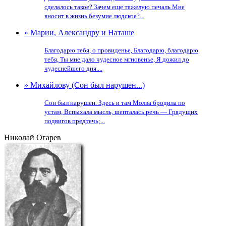
сделалось такое? Зачем еще тяжелую печаль Мне
вносит в жизнь безумие людское?...
» Марии, Александру и Наташе
Благодарю тебя, о провиденье, Благодарю, благодарю
тебя, Ты мне дало чудесное мгновенье, Я дожил до
чудеснейшего дня....
» Михайлову (Сон был нарушен...)
Сон был нарушен. Здесь и там Молва бродила по
устам, Вспыхала мысль, шепталась речь — Грядущих
подвигов предтечь;...
Николай Огарев