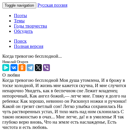
Русская поэзия
Toggle navigation
Поэты
Темы
Годы творчества
Обсудить
Поиск
Полная версия
Когда тревогою бесплодной...
Николай Огарев
О любви
Когда тревогою бесплодной Моя душа утомлена, И я брожу в
тоске холодной, И жизнь мне кажется скучна, И мне случится
ненарочно Увидеть, как в беспечном сне Лежит младенец
непорочный, Как ангел божий,— легче мне. Гляжу я долго на
ребенка: Как хорошо, невинно он Раскинул ножки и ручонки!
Какой он грезит светлый сон! Легко улыбка сохранилась На
чуть растворенных устах, И тихо мать над ним склонилась С
такою нежностью в очах... Мне легче, да! и в умиленье Я так
глубоко верю вновь, Что на земле есть наслажденье, Есть
чистота и есть любовь.