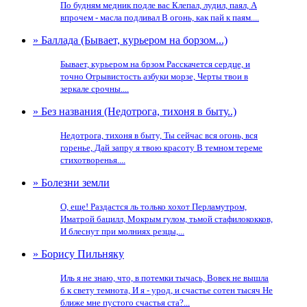
По будням медник подле вас Клепал, лудил, паял, А
впрочем - масла подливал В огонь, как пай к паям....
» Баллада (Бывает, курьером на борзом...)
Бывает, курьером на брзом Расскачется сердце, и
точно Отрывистость азбуки морзе, Черты твои в
зеркале срочны....
» Без названия (Недотрога, тихоня в быту..)
Недотрога, тихоня в быту, Ты сейчас вся огонь, вся
горенье, Дай запру я твою красоту В темном тереме
стихотворенья....
» Болезни земли
О, еще! Раздастся ль только хохот Перламутром,
Иматрой бацилл, Мокрым гулом, тьмой стафилококков,
И блеснут при молниях резцы,...
» Борису Пильняку
Иль я не знаю, что, в потемки тычась, Вовек не вышла
б к свету темнота, И я - урод, и счастье сотен тысяч Не
ближе мне пустого счастья ста?...