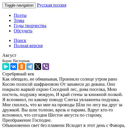
Русская поэзия
Toggle navigation
Поэты
Темы
Годы творчества
Обсудить
Поиск
Полная версия
Август
Борис Пастернак
Серебряный век
Как обещало, не обманывая, Проникло солнце утром рано
Косою полосой шафрановою От занавеси до дивана. Оно
покрыло жаркой охрою Соседний лес, дома поселка, Мою
постель, подушку мокрую, И край стены за книжной полкой.
Я вспомнил, по какому поводу Слегка увлажнена подушка.
Мне снилось, что ко мне на проводы Шли по лесу вы друг за
дружкой. Вы шли толпою, врозь и парами, Вдруг кто-то
вспомнил, что сегодня Шестое августа по старому,
Преображение Господне.
Обыкновенно свет без пламени Исходит в этот день с Фавора,