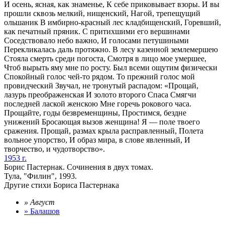
И осень, ясная, как знаменье, К себе приковывает взоры. И вы
прошли сквозь мелкий, нищенский, Нагой, трепещущий
ольшаник В имбирно-красный лес кладбищенский, Горевший,
как печатный пряник. С притихшими его вершинами
Соседствовало небо важно, И голосами петушиными
Перекликалась даль протяжно. В лесу казенной землемершею
Стояла смерть среди погоста, Смотря в лицо мое умершее,
Чтоб вырыть яму мне по росту. Был всеми ощутим физически
Спокойный голос чей-то рядом. То прежний голос мой
провидческий Звучал, не тронутый распадом: «Прощай,
лазурь преображенская И золото второго Спаса Смягчи
последней лаской женскою Мне горечь рокового часа.
Прощайте, годы безвременщины, Простимся, бездне
унижений Бросающая вызов женщина! Я — поле твоего
сражения. Прощай, размах крыла расправленный, Полета
вольное упорство, И образ мира, в слове явленный, И
творчество, и чудотворство».
1953 г.
Борис Пастернак. Сочинения в двух томах.
Тула, "Филин", 1993.
Другие стихи Бориса Пастернака
» Август
» Балашов