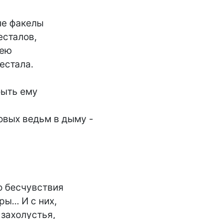
 факелы

сталов,

ею

стала.

ыть ему

вых ведьм в дыму -

 бесчувствия

... И с них,

 захолустья,
