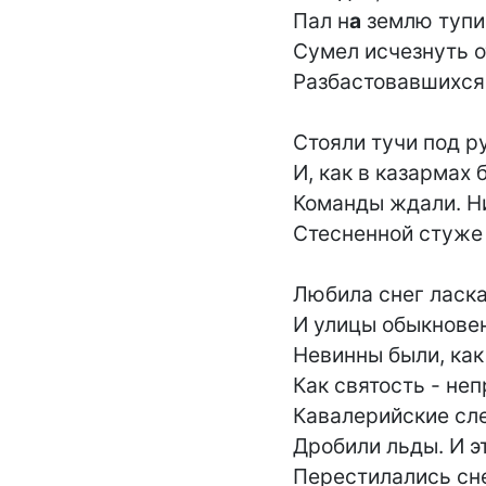
Пал н
а
 землю тупик
Сумел исчезнуть о
Разбастовавшихся 
Стояли тучи под р
И, как в казармах 
Команды ждали. Н
Стесненной стуже 
Любила снег ласкат
И улицы обыкновен
Невинны были, как 
Как святость - неп
Кавалерийские сле
Дробили льды. И эт
Перестилались сн