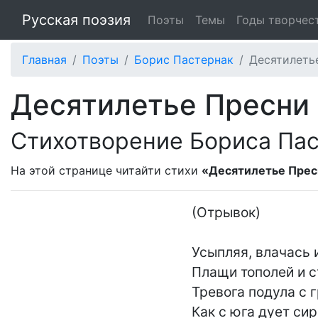
Русская поэзия
Поэты
Темы
Годы творчес
Главная
Поэты
Борис Пастернак
Десятилеть
Десятилетье Пресни
Стихотворение Бориса Па
На этой странице читайти стихи
«Десятилетье Прес
(Отрывок)

Усыпляя, влачась 
Плащи тополей и ст
Тревога подула с г
Как с юга дует сиро