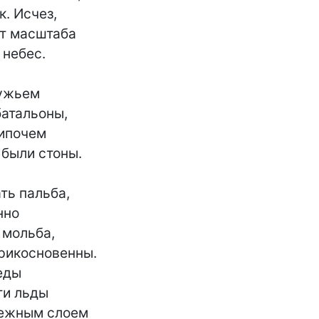
. Исчез,

т масштаба

небес.

ужьем

батальоны,

ипочем

были стоны.

ь пальба,

но

мольба,

рикосновенны.

ды

и льды

ежным слоем
