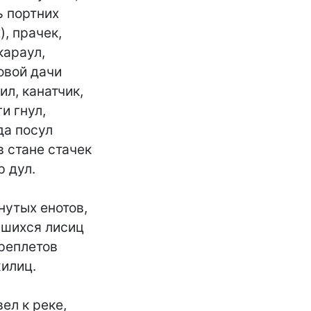
 портних

, прачек,

араул,

овой дачи

л, канатчик,

и гнул,

а посул

 стане стачек

 дул.

нутых енотов,

шихся лисиц

реплетов

илиц.

ел к реке,
