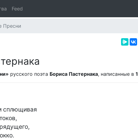
тва
Feed
е Пресни
стернака
ни»
русского поэта
Бориса Пастернака
, написанные в
и сплющивая

оков,

рядущего,

кко.
