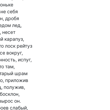
оньке

не себя

н, дробя

дом лед,

 несет

й карапуз,

о лоск рейтуз

е вокруг,

ность, испуг,

о там,

тарый шрам

о, приложив

, полужив,

босклон,

вырос он.

боев слабый,
