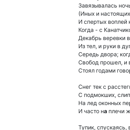
Завязывалась ночь
(Иных и настоящих)
И спертых воплей к
Когда - с Канатчик
Декабрь веревки ви
Из тел, и руки в дуг
Середь двора; когд
Свобод прошел, и в
Стоял годами говор
Снег тек с расстег
С подмокших, слип
На лед оконных пе
И часто н
а
 плечи ж
Тупик, спускаясь, в