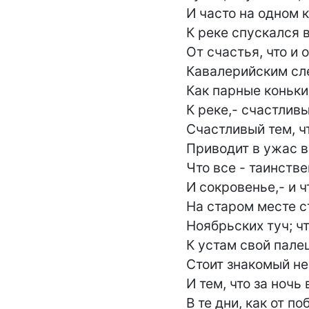
И часто на одном к
К реке спускался в
От счастья, что и о
Кавалерийским сле
Как парные коньки,
К реке,- счастливы
Счастливый тем, чт
Приводит в ужас вс
Что все - таинствен
И сокровенье,- и чт
На старом месте с
Ноябрьских туч; чт
К устам свой палец
Стоит знакомый не
И тем, что за ночь 
В те дни, как от по