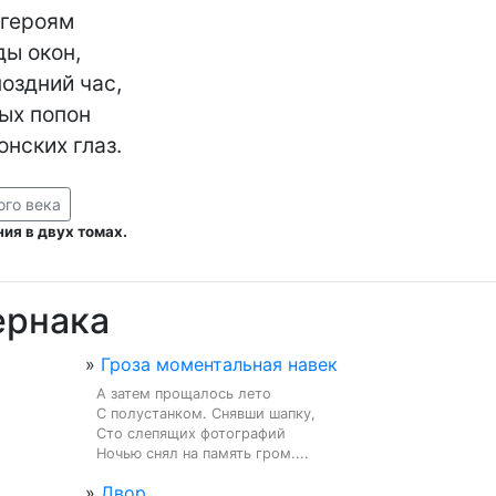
героям

ы окон,

оздний час,

х попон

онских глаз.
ого века
ия в двух томах.
ернака
»
Гроза моментальная навек
А затем прощалось лето

С полустанком. Снявши шапку,

Сто слепящих фотографий

Ночью снял на память гром....
»
Двор