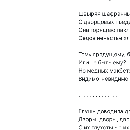
Швыряя шафранные
С дворцовых пьеде
Она горящею пакл
Седое ненастье хле
Тому грядущему, б
Или не быть ему?

Но медных макбето
Видимо-невидимо.

. . . . . . . . . . . . . .

Глушь доводила до
Дворы, дворы, дворы
С их глухоты - с их