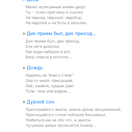
Мелко исписанный инеем двор!

Ты - точно приговор к ссылке

На недоед, недосып, недобор,

На недопой и на боль в затылке....
»
Дик прием был, дик приход...
Дик прием был, дик приход,

Еле ноги доволок.

Как воды набрала в рот,

Взор уперла в потолок....
»
Дождь
Надпись на "Книге степи"

Она со мной. Наигрывай,

Лей, смейся, сумрак рви!

Топи, теки эпиграфом...
»
Дурной сон
Прислушайся к вьюге, сквозь десны процеженной,

Прислушайся к голой побежке бесснежья.

Разбиться им не обо что, и заносы

Чугунною цепью проносятся понизу...