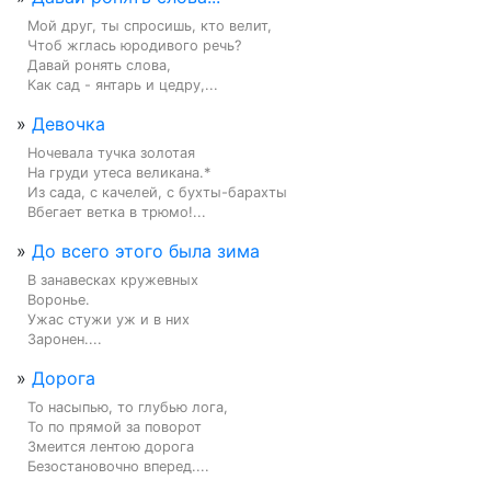
Мой друг, ты спросишь, кто велит,

Чтоб жглась юродивого речь?

Давай ронять слова,

Как сад - янтарь и цедру,...
»
Девочка
Ночевала тучка золотая

На груди утеса великана.*

Из сада, с качелей, с бухты-барахты

Вбегает ветка в трюмо!...
»
До всего этого была зима
В занавесках кружевных

Воронье.

Ужас стужи уж и в них

Заронен....
»
Дорога
То насыпью, то глубью лога,

То по прямой за поворот

Змеится лентою дорога

Безостановочно вперед....