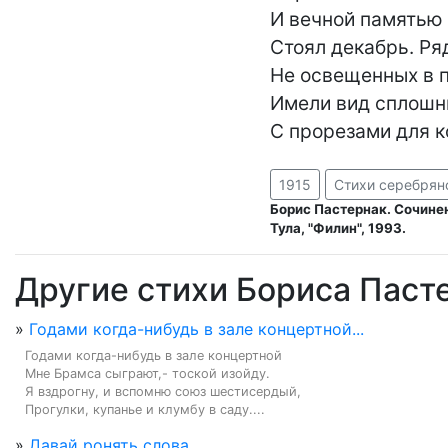
И вечной памятью 
Стоял декабрь. Ряд
Не освещенных в п
Имели вид сплошны
С прорезами для к
1915
Стихи серебрян
Борис Пастернак. Сочинен
Тула, "Филин", 1993.
Другие стихи Бориса Паст
»
Годами когда-нибудь в зале концертной...
Годами когда-нибудь в зале концертной

Мне Брамса сыграют,- тоской изойду.

Я вздрогну, и вспомню союз шестисердый,

Прогулки, купанье и клумбу в саду....
»
Давай ронять слова...