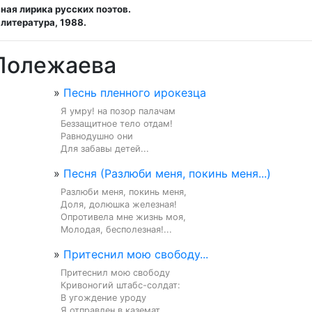
ная лирика русских поэтов.
литература, 1988.
 Полежаева
»
Песнь пленного ирокезца
Я умру! на позор палачам

Беззащитное тело отдам!

Равнодушно они

Для забавы детей...
»
Песня (Разлюби меня, покинь меня...)
Разлюби меня, покинь меня,

Доля, долюшка железная!

Опротивела мне жизнь моя,

Молодая, бесполезная!...
»
Притеснил мою свободу...
Притеснил мою свободу

Кривоногий штабс-солдат:

В угождение уроду

Я отправлен в каземат....