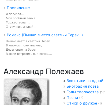
»
Провидение
Я погибал...

Мой злобный гений

Торжествовал!..

Отступник мнений...
»
Романс (Пышно льется светлый Терек...)
Пышно льется светлый Терек

В мирном лоне тишины;

Девы юные на берег

Вышли встретить пир весны....
Александр Полежаев
»
Все стихи на одной
»
Биография поэта
»
Годы творчества
(18
»
Песни
(2)
»
Стихи о дружбе
(1)