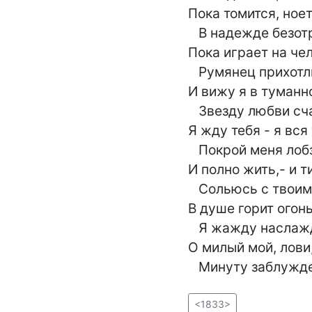
Пока томится, ноет
   В надежде безотрадной,

Пока играет на чел
   Румянец прихотливый,

И вижу я в туманно
   Звезду любви счастливой!

Я жду тебя - я вся 
   Покрой меня лобзаньем,

И полно жить,- и ти
   Сольюсь с твоим дыханьем!

В душе горит огонь
   Я жажду наслажденья,-

О милый мой, лови,
   Минуту заблужд
<1833>