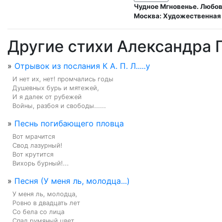
Чудное Мгновенье. Любов
Москва: Художественная 
Другие стихи Александра
»
Отрывок из послания К А. П. Л.....у
И нет их, нет! промчались годы

Душевных бурь и мятежей,

И я далек от рубежей

Войны, разбоя и свободы......
»
Песнь погибающего пловца
Вот мрачится

Свод лазурный!

Вот крутится

Вихорь бурный!...
»
Песня (У меня ль, молодца...)
У меня ль, молодца,

Ровно в двадцать лет

Со бела со лица

Спал румяный цвет,...