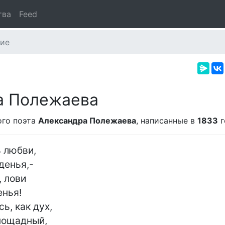
тва
Feed
ие
а Полежаева
го поэта
Александра Полежаева
, написанные в
1833
г
 любви,

 лови

ь, как дух,
