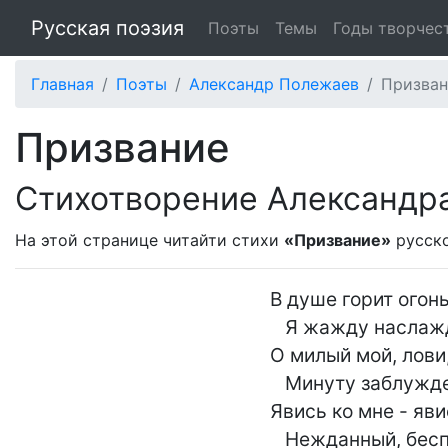
Русская поэзия
Поэты
Темы
Годы творчес
Главная
Поэты
Александр Полежаев
Призван
Призвание
Стихотворение Александр
На этой странице читайти стихи
«Призвание»
русско
В душе горит огонь
   Я жажду наслажденья,-

О милый мой, лови,
   Минуту заблужденья!

Явись ко мне - явис
   Нежданный, беспощадный,
