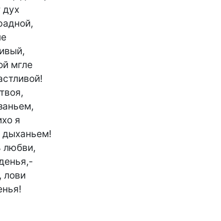
 дух

е

й мгле

твоя,

хо я

 любви,

 лови

енья!