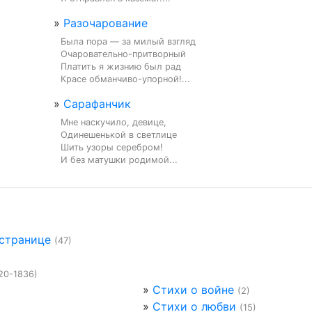
»
Разочарование
Была пора — за милый взгляд

Очаровательно-притворный

Платить я жизнию был рад

Красе обманчиво-упорной!...
»
Сарафанчик
Мне наскучило, девице,

Одинешенькой в светлице

Шить узоры серебром!

И без матушки родимой...
 странице
(47)
20-1836)
»
Стихи о войне
(2)
»
Стихи о любви
(15)