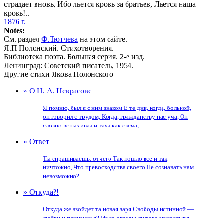
страдает вновь, Ибо льется кровь за братьев, Льется наша
кровь!..
1876 г.
Notes:
См. раздел
Ф.Тютчева
на этом сайте.
Я.П.Полонский. Стихотворения.
Библиотека поэта. Большая серия. 2-е изд.
Ленинград: Советский писатель, 1954.
Другие стихи Якова Полонского
» О Н. А. Некрасове
Я помню, был я с ним знаком В те дни, когда, больной,
он говорил с трудом, Когда, гражданству нас уча, Он
словно вспыхивал и таял как свеча,...
» Ответ
Ты спрашиваешь: отчего Так пошло все и так
ничтожно, Что превосходства своего Не сознавать нам
невозможно?.....
» Откуда?!
Откуда же взойдет та новая заря Свободы истинной —
любви и пониманья? Из-за ограды ли того монастыря,