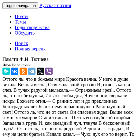
Русская поэзия
Toggle navigation
Поэты
Темы
Годы творчества
Обсудить
Поиск
Полная версия
Памяти Ф.И. Тютчева
Яков Полонский
Оттого ль, что в божьем мире Красота вечна, У него в душе
витала Вечная весна; Освежала зной грозою И, сквозь капли
слез, В тучах радугой мелькала,— Отраженьем грез!.. Оттого
ль, что от бездушья, Иль от злобы дня, Ярче в нем сверкали
искры Божьего огня,— С ранних лет и до преклонных,
Безотрадных лет Был к нему неравнодушен Равнодушный
свет! Оттого ль, что не от света Он спасенья ждал, Выше всех
земных кумиров Ставил идеал... Песнь его глубокой скорбью
Западала в грудь И, как звездный луч, тянула В бесконечный
путь!.. Оттого ль, что он в народ свой Верил и — страдал, И
ему на цепи братьев Издали казал,— Чую: дух его то верит, То