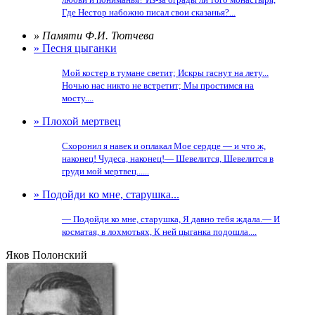
Где Нестор набожно писал свои сказанья?...
» Памяти Ф.И. Тютчева
» Песня цыганки
Мой костер в тумане светит; Искры гаснут на лету...
Ночью нас никто не встретит; Мы простимся на
мосту....
» Плохой мертвец
Схоронил я навек и оплакал Мое сердце — и что ж,
наконец! Чудеса, наконец!— Шевелится, Шевелится в
груди мой мертвец......
» Подойди ко мне, старушка...
— Подойди ко мне, старушка, Я давно тебя ждала.— И
косматая, в лохмотьях, К ней цыганка подошла....
Яков Полонский