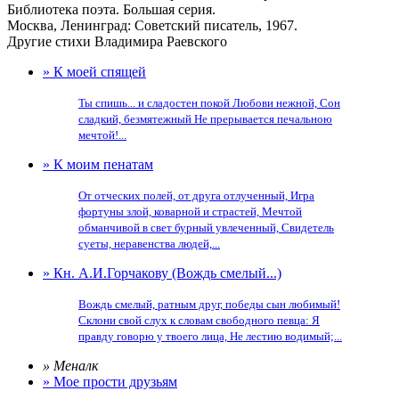
Библиотека поэта. Большая серия.
Москва, Ленинград: Советский писатель, 1967.
Другие стихи Владимира Раевского
» К моей спящей
Ты спишь... и сладостен покой Любови нежной, Сон
сладкий, безмятежный Не прерывается печальною
мечтой!...
» К моим пенатам
От отческих полей, от друга отлученный, Игра
фортуны злой, коварной и страстей, Мечтой
обманчивой в свет бурный увлеченный, Свидетель
суеты, неравенства людей,...
» Кн. А.И.Горчакову (Вождь смелый...)
Вождь смелый, ратным друг, победы сын любимый!
Склони свой слух к словам свободного певца: Я
правду говорю у твоего лица, Не лестию водимый;...
» Меналк
» Мое прости друзьям