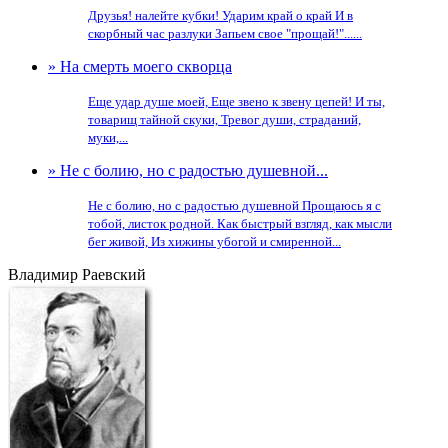
Друзья! налейте кубки! Ударим край о край И в
скорбный час разлуки Запьем свое "прощай!"......
» На смерть моего скворца
Еще удар душе моей, Еще звено к звену цепей! И ты,
товарищ тайной скуки, Тревог души, страданий,
муки,...
» Не с болию, но с радостью душевной...
Не с болию, но с радостью душевной Прощаюсь я с
тобой, листок родной. Как быстрый взгляд, как мысли
бег живой, Из хижины убогой и смиренной...
Владимир Раевский