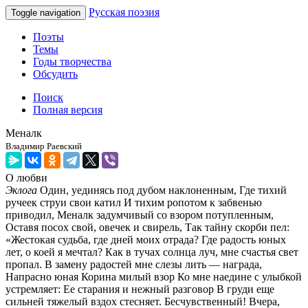
Русская поэзия
Toggle navigation
Поэты
Темы
Годы творчества
Обсудить
Поиск
Полная версия
Меналк
Владимир Раевский
О любви
Эклога
Один, уединясь под дубом наклоненным, Где тихий
ручеек струи свои катил И тихим ропотом к забвенью
приводил, Меналк задумчивый со взором потупленным,
Оставя посох свой, овечек и свирель, Так тайну скорби пел:
«Жестокая судьба, где дней моих отрада? Где радость юных
лет, о коей я мечтал? Как в тучах солнца луч, мне счастья свет
пропал. В замену радостей мне слезы лить — награда,
Напрасно юная Корина милый взор Ко мне наедине с улыбкой
устремляет: Ее старания и нежный разговор В груди еще
сильней тяжелый вздох стесняет. Бесчувственный! Вчера,