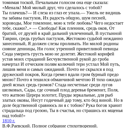
томимая тоской, Печальным голосом она еще сказала:
«Меналк! Мой милый друг, что сделалось с тобой?
Ты плачешь?— И слеза из глаз ее упала.— Ужель не видишь
ты забавы пастухов, Их радость общую, шум песней,
хороводы, Мое томление, мою к тебе любовь? Чего недостает
тебе, скажи?..» — Свободы! Как пленник, средь оков, От
братий, от друзей в край дальний увлеченный, В пустынной
Таврии, средь грубых пастухов, Жестокою судьбой нежданно
занесенный, Я должен слезы проливать. Ни милой родины
сияние денницы, Ни голос утренний приветливой певицы
Сюда умерить грусть мою не долетят. Жестокий корифей
устав моих страданий Бесчувственной рукой до гроба
начертал И отческим полям колючий терн устлал Мой путь,
лишив меня и самых ожиданий. Почто не скрылся я под
дружеский покров, Когда гремел вдали гром бурный предо
мною? Почто я тешился обманчивой мечтою И тихо ожидал
дней ясных средь громов? Стада несчетные среди лугов
шелковых, Сады, где сочный плод деревья бременит, Поля,
что жатвою Церера золотит, Пруды зеркальные, для рыб
златых оковы, Несут годичный дар тому, кто бед виной. Но в
доле бедственной сравнюсь ли я с тобою? Рука богов хранит
страдальца под грозою, Ты в счастья, но страшись их мщенья
над тобой!»
1810 г.
В.Ф.Раевский. Полное собрание стихотворений.