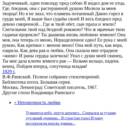
Задумчивый, один повсюду пред собою Я видел дом ее отца,
Где, бледная, она с растерзанной душою Молила за меня
творца! Но я не знал, что пламень потаенный Давно горел в
груди моей, Я выше был судьбы своей И весь бледнел пред
девою смиренной... Где ж твой обет, сын праха и земли?
Светильник твой над бездной роковою? Что ж мрачные твои
гаданья прорекли? Ты дышишь вновь любовию земною! Она
моя, она теперь со мною, Неразделенное одно! Ее рука с моей
рукою, Как крепкое с звеном звено! Она мой путь, как вера,
озарила. Как дева рая и любви, Она сказала мне отрадное
«живи» И раны сердца залечила! Упал с души моей свинец,
Ты мне дала ключи земного рая — Возьми кольцо, надень
венец, Пойдем вперед, сопутница младая!
1829 г.
В.Ф.Раевский. Полное собрание стихотворений.
Библиотека поэта. Большая серия.
Москва, Ленинград: Советский писатель, 1967.
Другие стихи Владимира Раевского
» Непорочность любви
Туманится небо, перун загремел... Сокрылся за тучами
луч яркий денницы... Я страстью горел И чашу
восторгов на персях девицы...