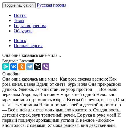
Русская поэзия
Toggle navigation
Поэты
Темы
Годы творчества
Обсудить
Поиск
Полная версия
Она одна казалась мне мила...
Владимир Раевский
О любви
Она одна казалась мне мила, Как роза свежая весною; Как
роза юная, цвела Вдали от света, бурь и зла Она прекрасною
душою. Улыбка, легкий стан, ее убор простой — Всё было
зеркалом Авроры, И в новом мире к ней одной Невольно
мрачные мои стремились взоры. Всегда беспечна, весела, Она
казалась мне мила Невинностью своей и детской простотою
— Всё в ней для глаз моих дышало красотою. Стыдливость,
детский страх, звук трепетный речей, Ее рука в руке моей И
первый поцелуй дрожащими устами И нежное «люблю»
вполголоса, с слезами, Улыбка райская, вид девственный