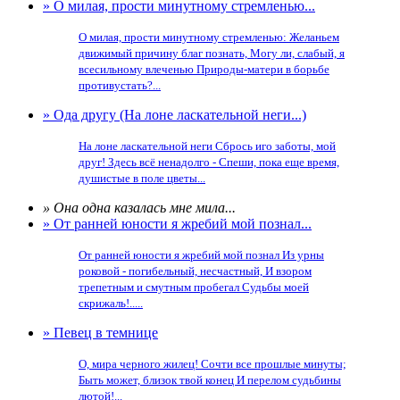
» О милая, прости минутному стремленью...
О милая, прости минутному стремленью: Желаньем
движимый причину благ познать, Могу ли, слабый, я
всесильному влеченью Природы-матери в борьбе
противустать?...
» Ода другу (На лоне ласкательной неги...)
На лоне ласкательной неги Сбрось иго заботы, мой
друг! Здесь всё ненадолго - Спеши, пока еще время,
душистые в поле цветы...
» Она одна казалась мне мила...
» От ранней юности я жребий мой познал...
От ранней юности я жребий мой познал Из урны
роковой - погибельный, несчастный, И взором
трепетным и смутным пробегал Судьбы моей
скрижаль!.....
» Певец в темнице
О, мира черного жилец! Сочти все прошлые минуты;
Быть может, близок твой конец И перелом судьбины
лютой!...