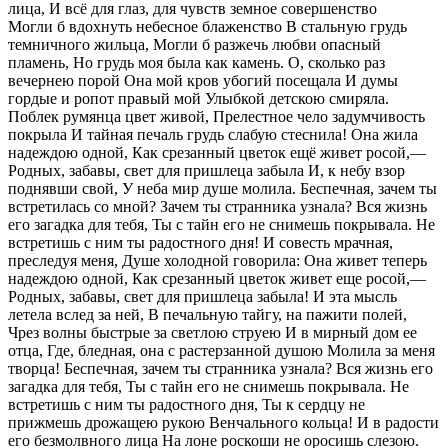
лица, И всё для глаз, для чувств земное совершенство
Могли б вдохнуть небесное блаженство В стальную грудь
темничного жильца, Могли б разжечь любви опасный
пламень, Но грудь моя была как камень. О, сколько раз
вечернею порой Она мой кров убогий посещала И думы
гордые и ропот правый мой Улыбкой детскою смиряла.
Поблек румянца цвет живой, Прелестное чело задумчивость
покрыла И тайная печаль грудь слабую стеснила! Она жила
надеждою одной, Как срезанный цветок ещё живет росой,—
Родных, забавы, свет для пришлеца забыла И, к небу взор
поднявши свой, У неба мир душе молила. Беспечная, зачем ты
встретилась со мной? Зачем ты странника узнала? Вся жизнь
его загадка для тебя, Ты с тайн его не снимешь покрывала. Не
встретишь с ним ты радостного дня! И совесть мрачная,
преследуя меня, Душе холодной говорила: Она живет теперь
надеждою одной, Как срезанный цветок живет еще росой,—
Родных, забавы, свет для пришлеца забыла! И эта мысль
летела вслед за ней, В печальную тайгу, на пажити полей,
Чрез волны быстрые за светлою струею И в мирный дом ее
отца, Где, бледная, она с растерзанной душою Молила за меня
творца! Беспечная, зачем ты странника узнала? Вся жизнь его
загадка для тебя, Ты с тайн его не снимешь покрывала. Не
встретишь с ним ты радостного дня, Ты к сердцу не
прижмешь дрожащею рукою Венчального кольца! И в радости
его безмолвного лица На лоне роскоши не оросишь слезою.