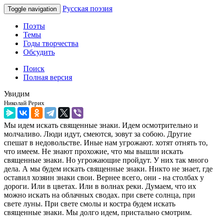
Русская поэзия
Toggle navigation
Поэты
Темы
Годы творчества
Обсудить
Поиск
Полная версия
Увидим
Николай Рерих
Мы идем искать священные знаки. Идем осмотрительно и
молчаливо. Люди идут, смеются, зовут за собою. Другие
спешат в недовольстве. Иные нам угрожают. хотят отнять то,
что имеем. Не знают прохожие, что мы вышли искать
священные знаки. Но угрожающие пройдут. У них так много
дела. А мы будем искать священные знаки. Никто не знает, где
оставил хозяин знаки свои. Вернее всего, они - на столбах у
дороги. Или в цветах. Или в волнах реки. Думаем, что их
можно искать на облачных сводах. при свете солнца, при
свете луны. При свете смолы и костра будем искать
священные знаки. Мы долго идем, пристально смотрим.