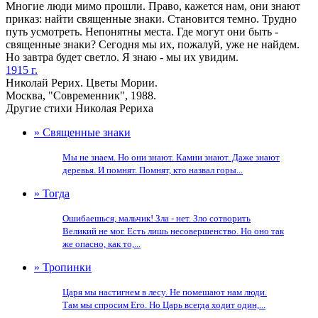
Многие люди мимо прошли. Право, кажется нам, они знaют
приказ: найти священные знаки. Становится темно. Трудно
путь усмотреть. Непонятны места. Где могут они быть -
священные знаки? Сегодня мы их, пожалуй, уже не найдем.
Но завтра будет светло. Я знаю - мы их увидим.
1915 г.
Николай Рерих. Цветы Мории.
Москва, "Современник", 1988.
Другие стихи Николая Рериха
» Священные знаки
Мы не знаем. Но они знают. Камни знают. Даже знают
деревья. И помнят. Помнят, кто назвал горы...
» Тогда
Ошибаешься, мальчик! Зла - нет. Зло сотворить
Великий не мог. Есть лишь несовершенство. Но оно так
же опасно, как то,...
» Тропинки
Царя мы настигнем в лесу. Не помешают нам люди.
Там мы спросим Его. Но Царь всегда ходит один,...