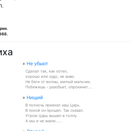
авил.
рии.
988.
иха
»
Не убьют
Сделал так, как хотел,

хорошо или худо, не знаю.

Не беги от волны, милый мальчик.

Побежишь - разобьет, опрокинет....
»
Нищий
В полночь приехал наш Царь.

В покой он прошел. Так сказал.

Утром Царь вышел в толпу.

А мы и не знали......