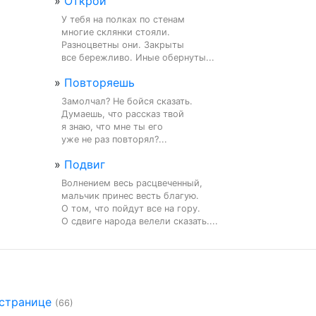
»
Открой
У тебя на полках по стенам

многие склянки стояли.

Разноцветны они. Закрыты

все бережливо. Иные обернуты...
»
Повторяешь
Замолчал? Не бойся сказать.

Думаешь, что рассказ твой

я знаю, что мне ты его

уже не раз повторял?...
»
Подвиг
Волнением весь расцвеченный,

мальчик принес весть благую.

О том, что пойдут все на гору.

О сдвиге народа велели сказать....
 странице
(66)