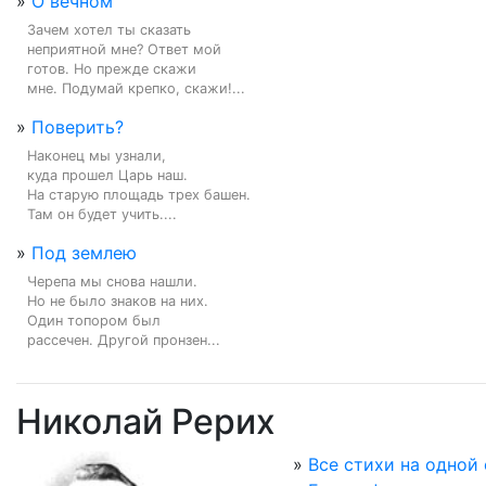
»
О вечном
Зачем хотел ты сказать

неприятной мне? Ответ мой

готов. Но прежде скажи

мне. Подумай крепко, скажи!...
»
Поверить?
Наконец мы узнали,

куда прошел Царь наш.

На старую площадь трех башен.

Там он будет учить....
»
Под землею
Черепа мы снова нашли.

Но не было знаков на них.

Один топором был

рассечен. Другой пронзен...
Николай Рерих
»
Все стихи на одной