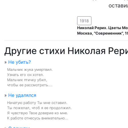
                      ост
1918
Николай Рерих. Цветы Мо
Москва, "Современник", 1
Другие стихи Николая Рер
»
Не убить?
Мальчик жука умертвил.

Узнать его он хотел.

Мальчик птичку убил,

чтобы ее рассмотреть....
»
Не удалялся
Начатую работу Ты мне оставил.

Ты пожелал, чтоб я ее продолжил.

Я чувствую Твое доверие ко мне.

К работе отнесусь внимательно...