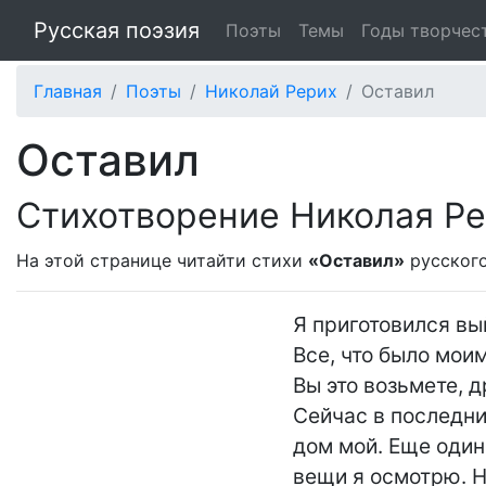
Русская поэзия
Поэты
Темы
Годы творчес
Главная
Поэты
Николай Рерих
Оставил
Оставил
Стихотворение Николая Р
На этой странице читайти стихи
«Оставил»
русског
Я приготовился вый
Все, что было моим,
Вы это возьмете, др
Сейчас в последни
дом мой. Еще один 
вещи я осмотрю. Н