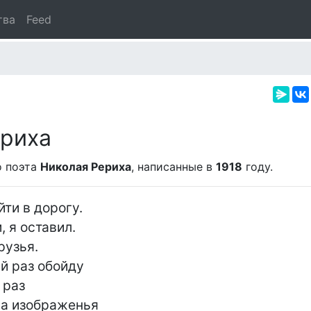
тва
Feed
ериха
о поэта
Николая Рериха
, написанные в
1918
году.
ти в дорогу.

 я оставил.

узья.

й раз обойду

раз

а изображенья
