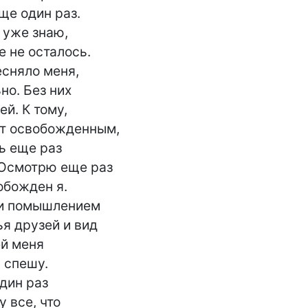
ще один раз.

 уже знаю,

е не осталось.

есняло меня,

о. Без них

й. К тому,

т освобожденным,

ь еще раз

 Осмотрю еще раз

обожден я.

и помышлением

я друзей и вид

й меня

 спешу.

дин раз

 все, что
