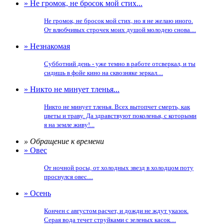
» Не громок, не бросок мой стих...
Не громок, не бросок мой стих, но я не желаю иного.
От влюбчивых строчек моих душой молодею снова....
» Незнакомая
Субботний день - уже темно в работе отсверкал, и ты
сидишь в фойе кино на сквозняке зеркал....
» Никто не минует тленья...
Никто не минует тленья. Всех вытопчет смерть, как
цветы и траву. Да здравствуют поколенья, с которыми
я на земле живу!...
» Обращение к времени
» Овес
От ночной росы, от холодных звезд в холодцом поту
проснулся овес....
» Осень
Кончен с августом расчет, и дожди не ждут указок.
Серая вода течет струйками с зеленых касок....