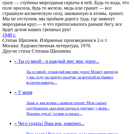
сразу — глубины мирозданья скрыты в ней. Будь то вода, что
поле оросила, будь то железо, медь или гранит — все
страшную космическую силу, закованную в атомы, хранит.
Мы не отступим, мы пробьем дорогу туда, где замкнут
мирозданья круг,— и что приписывалось раньше богу, все
будет делом наших грешных рук!
1948 г.
Степан Щипачев. Избранные произведения в 2-х т.
Москва: Художественная литература, 1970.
Другие стихи Степана Щипачева
» Ты со мной - и каждый миг мне дорог...
Ты со мной - и каждый миг мне дорог. Может, впереди
у нас года, но придет разлука, за которой не бывает
встречи никогда....
» У моря
Знаю я, как волны с камнем спорят. Меж сырых
голубоватых скал повстречал я девушку у моря. -
Хорошо здесь!- только и сказал....
» Чего гадать! Наш век, наверно...
Чего гадать! Наш век, наверно, не та переживет строка,