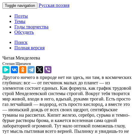
Русская поэзия
Toggle navigation
Поэты
Темы
Годы творчества
Обсудить
Поиск
Полная версия
Читая Менделеева
Степан Щипачев
Другого ничего в природе нет ни здесь, ни там, в космических
глубинах: все — от песчинок малых до планет — из
элементов состоит единых. Как формула, как график трудовой
строй Менделеевской системы строгой. Вокруг тебя творится
мир живой, входи в него, вдыхай, руками трогай. Есть просто
газ легчайший — водород, есть просто кислород, а вместе это
— июньский дождь от всех своих щедрот, сентябрьские
туманы на рассветах. Кипит железо, серебро, сурьма и темно-
бурые растворы брома, и кажется вселенная сама одной
лабораторией огромной. Тут мало оптикой поможешь глазу,
тут мысль пытливая всего верней. Пылинку и увидишь-то не