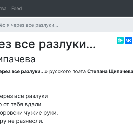
тва
Feed
с я через все разлуки...
з все разлуки...
ипачева
рез все разлуки...»
русского поэта
Степана Щипачев
ерез все разлуки

 от тебя вдали

оровски чужие руки,

ру не разнесли.