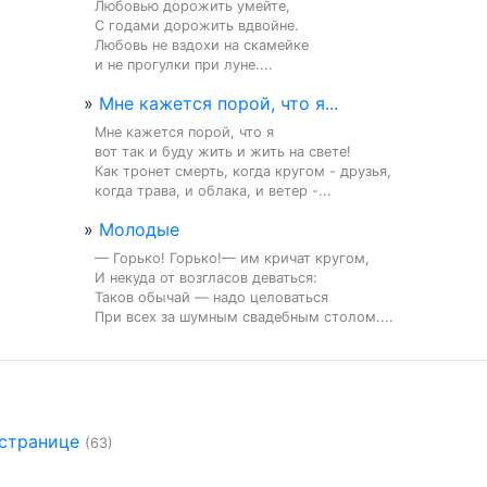
Любовью дорожить умейте,

С годами дорожить вдвойне.

Любовь не вздохи на скамейке

и не прогулки при луне....
»
Мне кажется порой, что я...
Мне кажется порой, что я

вот так и буду жить и жить на свете!

Как тронет смерть, когда кругом - друзья,

когда трава, и облака, и ветер -...
»
Молодые
— Горько! Горько!— им кричат кругом,

И некуда от возгласов деваться:

Таков обычай — надо целоваться

При всех за шумным свадебным столом....
 странице
(63)