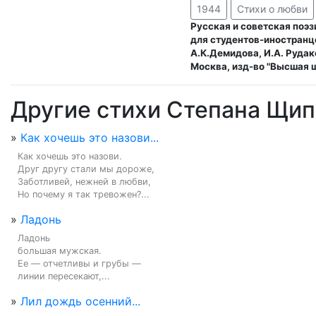
1944
Стихи о любви
Русская и советская поэз
для студентов-иностранц
А.К.Демидова, И.А. Рудак
Москва, изд-во "Высшая ш
Другие стихи Степана Щи
»
Как хочешь это назови...
Как хочешь это назови.

Друг другу стали мы дороже,

Заботливей, нежней в любви,

Но почему я так тревожен?...
»
Ладонь
Ладонь

большая мужская.

Ее — отчетливы и грубы —

линии пересекают,...
»
Лил дождь осенний...