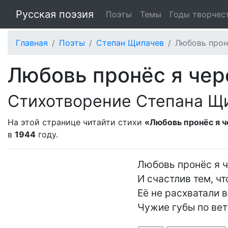
Русская поэзия
Поэты
Темы
Годы творчес
Главная
Поэты
Степан Щипачев
Любовь пронё
Любовь пронёс я чере
Стихотворение Степана Щ
На этой странице читайти стихи
«Любовь пронёс я че
в
1944
году.
Любовь пронёс я ч
И счастлив тем, что
Её не расхватали в
Чужие губы по вет