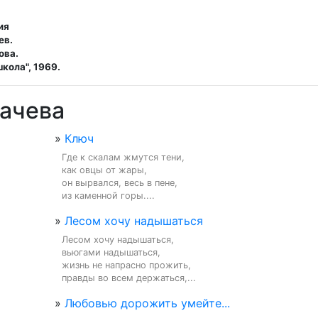
ия
ев.
ова.
кола", 1969.
пачева
»
Ключ
Где к скалам жмутся тени,

как овцы от жары,

он вырвался, весь в пене,

из каменной горы....
»
Лесом хочу надышаться
Лесом хочу надышаться,

вьюгами надышаться,

жизнь не напрасно прожить,

правды во всем держаться,...
»
Любовью дорожить умейте...