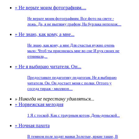
» Не верьте моим фотографиям....
Не верьте моим фотографиям. Все фото на свете -
ложь. Да, я не выгляжу графом, На бурлака непохож....
» Не знаю, как кому, а мне...
Не знаю, как кому, а мне Для счастья нужно очень
мало: Чтоб ты приснилась мне во сне И рук своих не
отнимала,...
» Не я выбираю читателя. Он...
Предоставьте педагогику педагогам. Не я выбираю
читателя. Он. Он достает меня с полки. Оттого у
соседа тираж - миллион....
» Никогда не перестану удивляться...
» Норвежская мелодия
1 Я с тоской, Как с траурным котом, День-деньской...
» Ночная пахота
В темном поле ходят маяки Золотые, яркие такие, В