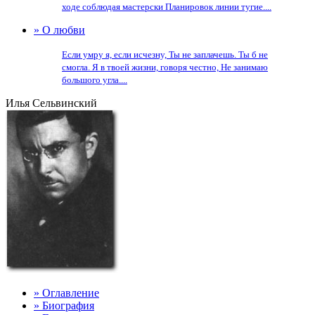
ходе соблюдая мастерски Планировок линии тугие....
» О любви
Если умру я, если исчезну, Ты не заплачешь. Ты б не
смогла. Я в твоей жизни, говоря честно, Не занимаю
большого угла....
Илья Сельвинский
» Оглавление
» Биография